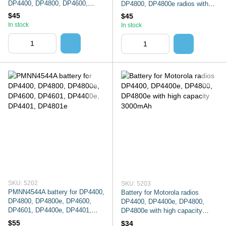
DP4400, DP4800, DP4600,
DP4800, DP4800e radios with
DP4400E, DP4401 series
TYPE C
$45
$45
In stock
In stock
SKU: 5202
SKU: 5203
PMNN4544A battery for DP4400,
Battery for Motorola radios
DP4800, DP4800e, DP4600,
DP4400, DP4400e, DP4800,
DP4601, DP4400e, DP4401,
DP4800e with high capacity
DP4801e
3000mAh
$55
$34