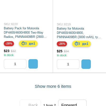
SKU: 8220
SKU: 8219
Battery Pack for Motorola
Battery for Motorola
DP4400/4600/4800 Two-Way
DP4400/4600/4800,
Radios, PMNN4409BR (2800
PMNN4409BR (3000 mAh), type-
mAh), Type-C Premium
c Premium
3 дні
⏱
3 дні
-28%
⏱
-26%
$23
$25
$32
$34
In stock
In stock
Show more 6 items
Back
Forward
1
from 2