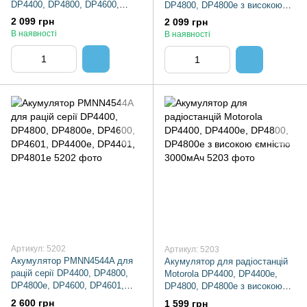
DP4400, DP4800, DP4600,
DP4800, DP4800e з високою
DP4400E, DP4401
ємністю 3200мАч з TYPE C
2 099 грн
2 099 грн
В наявності
В наявності
Артикул: 5202
Артикул: 5203
Акумулятор PMNN4544A для
Акумулятор для радіостанцій
рацій серії DP4400, DP4800,
Motorola DP4400, DP4400e,
DP4800е, DP4600, DP4601,
DP4800, DP4800e з високою
DP4400е, DP4401, DP4801е
ємністю 3000мАч
2 600 грн
1 599 грн