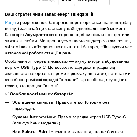
Ваш стратегічний запас енергії в ефірі 🔋
Рація
з розрядженою батареєю перетворюється на непотрібну
цеглу, і зазвичай це стається у найвідповідальніший момент.
Категорія
Акумулятори
створена, щоб ви ніколи не втратили
зв'язок зі своїми. Ми пропонуємо посилені джерела живлення,
які замінюють або доповнюють штатні батареї, збільшуючи час
автономної роботи станції в рази.
Особливий хіт серед військових — акумулятори з вбудованим
портом
USB Type-C
. Це дозволяє заряджати рацію від
звичайного павербанка прямо в рюкзаку чи в авто, не тягаючи
за собою громіздкі зарядні "стакани". Це свобода, яку оцінить
кожен, хто працює "в полі".
✅
Особливості наших батарей:
Збільшена ємність:
Працюйте до 48 годин без
підзарядки.
Сучасні інтерфейси:
Пряма зарядка через USB Type-C
(для сумісних моделей).
Надійність:
Якісні елементи живлення, що не бояться