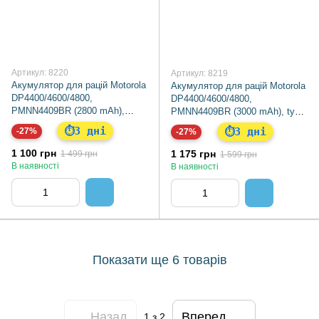
Артикул: 8220
Артикул: 8219
Акумулятор для рацій Motorola
Акумулятор для рацій Motorola
DP4400/4600/4800,
DP4400/4600/4800,
PMNN4409BR (2800 mAh),
PMNN4409BR (3000 mAh), type-
type-c Premium
c Premium
3 дні
⏱
3 дні
-27%
⏱
-27%
1 100 грн
1 175 грн
1 499 грн
1 599 грн
В наявності
В наявності
Показати ще 6 товарів
Назад
Вперед
1
з 2