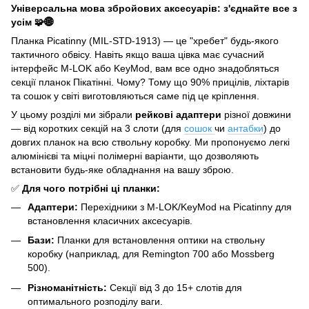
Універсальна мова збройових аксесуарів: з'єднайте все з
усім 🧩🌐
Планка Picatinny (MIL-STD-1913) — це "хребет" будь-якого
тактичного обвісу. Навіть якщо ваша цівка має сучасний
інтерфейс M-LOK або KeyMod, вам все одно знадобляться
секції планок Пікатінні. Чому? Тому що 90% прицілів, ліхтарів
та сошок у світі виготовляються саме під це кріплення.
У цьому розділі ми зібрали
рейкові адаптери
різної довжини
— від коротких секцій на 3 слоти (для
сошок
чи
антабки
) до
довгих планок на всю ствольну коробку. Ми пропонуємо легкі
алюмінієві та міцні полімерні варіанти, що дозволяють
встановити будь-яке обладнання на вашу зброю.
✅
Для чого потрібні ці планки:
Адаптери:
Перехідники з M-LOK/KeyMod на Picatinny для
встановлення класичних аксесуарів.
Бази:
Планки для встановлення оптики на ствольну
коробку (наприклад, для Remington 700 або Mossberg
500).
Різноманітність:
Секції від 3 до 15+ слотів для
оптимального розподілу ваги.