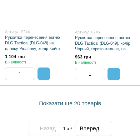
Артикул: 0244
Артикул: 0245
Рукоятка перенесення вогню
Рукоятка перенесення вогню
DLG Tactical (DLG-048) на
DLG Tactical (DLG-049), колір
планку Picatinny, колір Койот,
Чорний, горизонтальна, на
складана, ручка перенесення
планку Picatinny, упор на цівку
1 104 грн
963 грн
вогню
В наявності
В наявності
Показати ще 20 товарів
Назад
Вперед
1
з 7