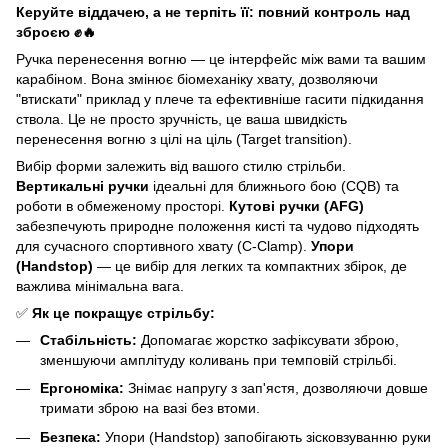
Керуйте віддачею, а не терпіть її: повний контроль над
зброєю ✊🔥
Ручка перенесення вогню — це інтерфейс між вами та вашим
карабіном. Вона змінює біомеханіку хвату, дозволяючи
"втискати" приклад у плече та ефективніше гасити підкидання
ствола. Це не просто зручність, це ваша швидкість
перенесення вогню з цілі на ціль (Target transition).
Вибір форми залежить від вашого стилю стрільби.
Вертикальні ручки
ідеальні для ближнього бою (CQB) та
роботи в обмеженому просторі.
Кутові ручки (AFG)
забезпечують природне положення кисті та чудово підходять
для сучасного спортивного хвату (C-Clamp).
Упори
(Handstop)
— це вибір для легких та компактних збірок, де
важлива мінімальна вага.
✅
Як це покращує стрільбу:
Стабільність:
Допомагає жорстко зафіксувати зброю,
зменшуючи амплітуду коливань при темповій стрільбі.
Ергономіка:
Знімає напругу з зап'ястя, дозволяючи довше
тримати зброю на вазі без втоми.
Безпека:
Упори (Handstop) запобігають зісковзуванню руки