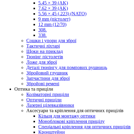
5.45 × 39 (AK)
7.62 × 39 (AK)
5.56 × 45 (.223) (NATO)
9 mm (пістолет)
12 mm (12/70)
308.
338.
Сошки і упори для зброї
Тактичні ліхтарі
Щоки на приклад
Тюнінг пістолетів
Ложе для зброї
Деталі тюнінгу для помпових рушниць
Збройовий глушник
Запчастини для зброї
Збройові ремені
Оптика та приціли
Коліматорні приціли
Оптичні приціли
Лазерні цілевказівники
Аксесуари та кріплення для оптичних прицілів
Кільця для монтажу оптики
Моноблокові кріплення прицілу
Спеціальні кріплення для оптичних прицілів
Кронштейни