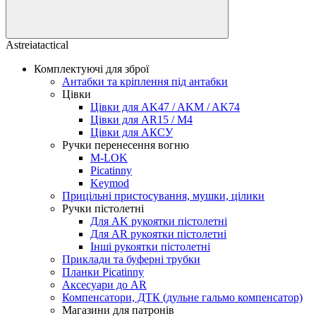
Astreiatactical
Комплектуючі для зброї
Антабки та кріплення під антабки
Цівки
Цівки для AK47 / AKM / AK74
Цівки для AR15 / M4
Цівки для АКСУ
Ручки перенесення вогню
M-LOK
Picatinny
Keymod
Прицільні пристосування, мушки, цілики
Ручки пістолетні
Для AK рукоятки пістолетні
Для AR рукоятки пістолетні
Інші рукоятки пістолетні
Приклади та буферні трубки
Планки Picatinny
Аксесуари до AR
Компенсатори, ДТК (дульне гальмо компенсатор)
Магазини для патронів