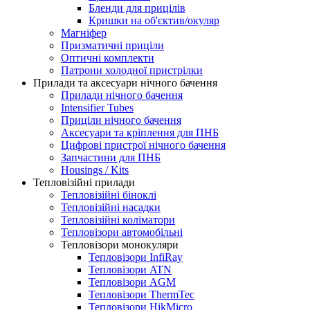
Бленди для прицілів
Кришки на об'єктив/окуляр
Магніфер
Призматичні приціли
Оптичні комплекти
Патрони холодної пристрілки
Прилади та аксесуари нічного бачення
Прилади нічного бачення
Intensifier Tubes
Приціли нічного бачення
Аксесуари та кріплення для ПНБ
Цифрові пристрої нічного бачення
Запчастини для ПНБ
Housings / Kits
Тепловізійні прилади
Тепловізійні біноклі
Тепловізійні насадки
Тепловізійні коліматори
Тепловізори автомобільні
Тепловізори монокуляри
Тепловізори InfiRay
Тепловізори ATN
Тепловізори AGM
Тепловізори ThermTec
Тепловізори HikMicro