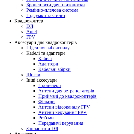
Бронеплити для плитоноски
Ремінно-плечова система
Підсумки тактичні
Квадрокоптер
DJI
Autel
FPV
Аксесуари для квадрокоптерів
Підсилювачі сигналу
Кабелі та адаптери
Кабелі
Адаптери
Кабельні збірки
Щогли
Інші аксесуари
Пропелери
Антени для ретрансляторів
Приймачі до квадрокоптерів
Фільтри
Антени відеоканалу FPV
Антени керування FPV
Роз'єми
Передавачі керування
Запчастини DJI
Аксесуари