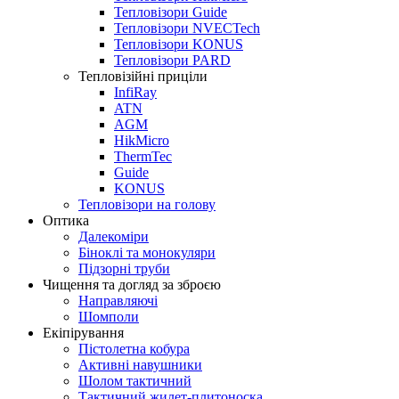
Тепловізори Guide
Тепловізори NVECTech
Тепловізори KONUS
Тепловізори PARD
Тепловізійні приціли
InfiRay
ATN
AGM
HikMicro
ThermTec
Guide
KONUS
Тепловізори на голову
Оптика
Далекоміри
Біноклі та монокуляри
Підзорні труби
Чищення та догляд за зброєю
Направляючі
Шомполи
Екіпірування
Пістолетна кобура
Активні навушники
Шолом тактичний
Тактичний жилет-плитоноска