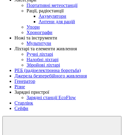
Портативні метеостанції
Рації, радіостанції
Акумулятори
Антени для рацій
Упори
Хронографи
Ножі та інструменти
Мультитули
Ліхтарі та елементи живлення
Ручні ліхтарі
Налобні ліхтарі
Збройові ліхтарі
РЕБ (радіоелектронна боротьба)
Джерела безперебійного живлення
Генератор
Різне
Зарядні пристрої
Зарядні станції EcoFlow
Старлінк
Сейфи