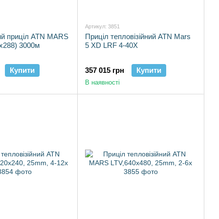
Артикул: 3851
ний приціл ATN MARS
Приціл тепловізійний ATN Mars
4x288) 3000м
5 XD LRF 4-40X
Купити
357 015 грн
Купити
В наявності