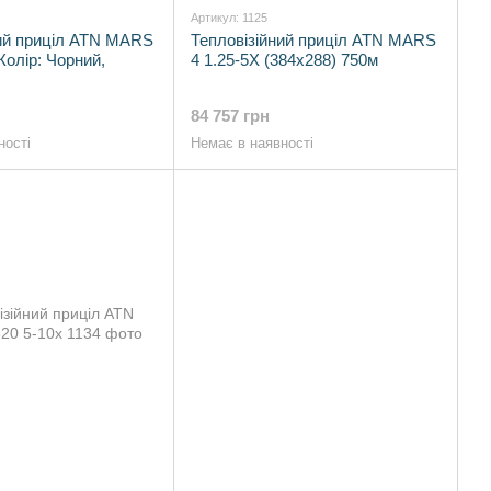
Артикул: 1125
ний приціл ATN MARS
Тепловізійний приціл ATN MARS
Колір: Чорний,
4 1.25-5X (384x288) 750м
84 757 грн
ності
Немає в наявності