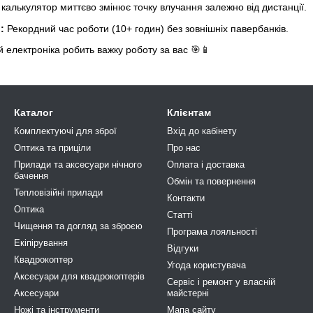
калькулятор миттєво змінює точку влучання залежно від дистанції.
:
Рекордний час роботи (10+ годин) без зовнішніх павербанків.
 електроніка робить важку роботу за вас 🎯📱
Каталог
Клієнтам
Комплектуючі для зброї
Вхід до кабінету
Оптика та приціли
Про нас
Прилади та аксесуари нічного
Оплата і доставка
бачення
Обмін та повернення
Тепловізійні прилади
Контакти
Оптика
Статті
Чищення та догляд за зброєю
Програма лояльності
Екіпірування
Відгуки
Квадрокоптер
Угода користувача
Аксесуари для квадрокоптерів
Сервіс і ремонт у власній
Аксесуари
майстерні
Ножі та інструменти
Мапа сайту