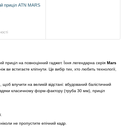
ний приціл ATN MARS
x
ності
 приціл на повноцінний гаджет. Їхня легендарна серія
Mars
 ви встигаєте кліпнути. Це вибір тих, хто любить технології,
 щоб влучити на великій відстані: вбудований балістичний
 завдяки класичному форм-фактору (труба 30 мм), приціл
.
ніколи не пропустите епічний кадр.