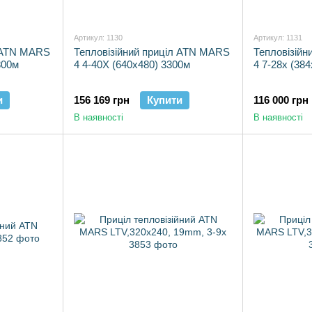
Артикул: 1130
Артикул: 1131
л ATN MARS
Тепловізійний приціл ATN MARS
Тепловізій
800м
4 4-40X (640x480) 3300м
4 7-28x (38
и
156 169 грн
Купити
116 000 грн
В наявності
В наявності