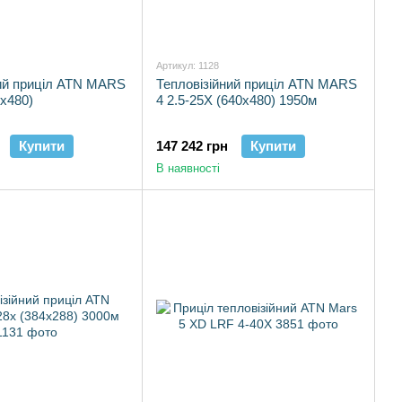
Артикул: 1128
ний приціл ATN MARS
Тепловізійний приціл ATN MARS
0x480)
4 2.5-25X (640x480) 1950м
Купити
147 242 грн
Купити
В наявності