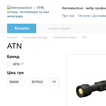
Перейти до основного контенту
Astreiatactical - вибір профе
Про нас
Оплата і доставк
Відгуки
Угода користува
Каталог
Головна
Тепловізійні прилади
Тепловізійні приціли
ATN
ATN
Бренд
19
ATN
Ціна, грн
Від Ціна, грн
До Ціна, грн
ОК