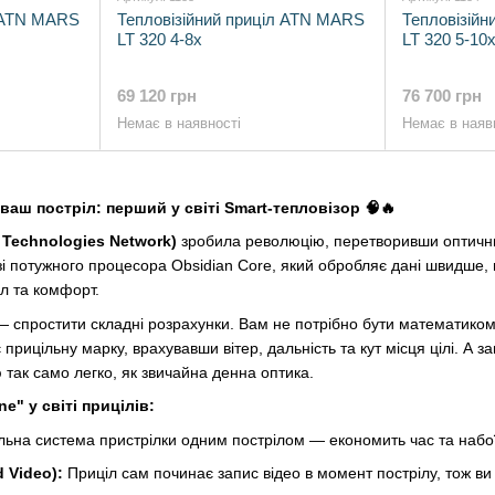
л ATN MARS
Тепловізійний приціл ATN MARS
Тепловізій
LT 320 4-8x
LT 320 5-10
69 120 грн
76 700 грн
Немає в наявності
Немає в наяв
 ваш постріл: перший у світі Smart-тепловізор 🧠🔥
 Technologies Network)
зробила революцію, перетворивши оптичний
 потужного процесора Obsidian Core, який обробляє дані швидше, ніж
л та комфорт.
 спростити складні розрахунки. Вам не потрібно бути математиком,
 прицільну марку, врахувавши вітер, дальність та кут місця цілі. А
так само легко, як звичайна денна оптика.
e" у світі прицілів:
льна система пристрілки одним пострілом — економить час та набої
d Video):
Приціл сам починає запис відео в момент пострілу, тож ви 