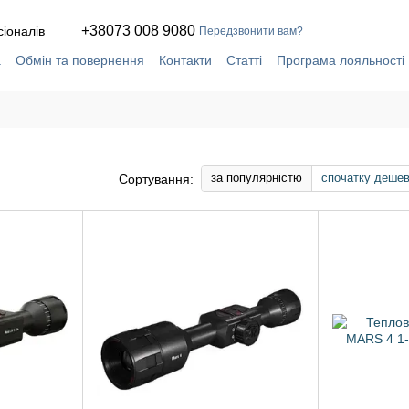
+38073 008 9080
сіоналів
Передзвонити вам?
а
Обмін та повернення
Контакти
Статті
Програма лояльності
ча
Сервіс і ремонт у власній майстерні
за популярністю
спочатку деше
Сортування: