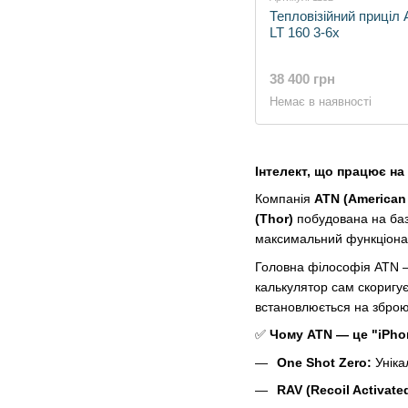
Тепловізійний приці
LT 160 3-6x
38 400 грн
Немає в наявності
Інтелект, що працює на
Компанія
ATN (American
(Thor)
побудована на базі
максимальний функціона
Головна філософія ATN —
калькулятор сам скоригує
встановлюється на зброю 
✅
Чому ATN — це "iPhon
One Shot Zero:
Уніка
RAV (Recoil Activate