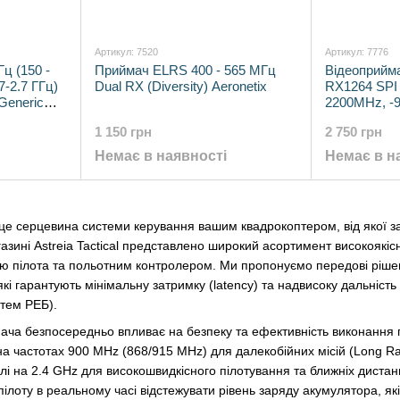
Артикул: 7520
Артикул: 7776
ц (150 -
Приймач ELRS 400 - 565 МГц
Відеоприйм
7-2.7 ГГц)
Dual RX (Diversity) Aeronetix
RX1264 SPI 
 Generic
2200MHz, -
1 150 грн
2 750 грн
Немає в наявності
Немає в н
 серцевина системи керування вашим квадрокоптером, від якої залежи
азині Astreia Tactical представлено широкий асортимент високоякіс
ю пілота та польотним контролером. Ми пропонуємо передові рішен
 які гарантують мінімальну затримку (latency) та надвисоку дальніс
стем РЕБ).
ача безпосередньо впливає на безпеку та ефективність виконання по
а частотах 900 MHz (868/915 MHz) для далекобійних місій (Long R
і на 2.4 GHz для високошвидкісного пілотування та ближніх дистан
пілоту в реальному часі відстежувати рівень заряду акумулятора, як