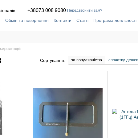
+38073 008 9080
сіоналів
Передзвонити вам?
а
Обмін та повернення
Контакти
Статті
Програма лояльності
ча
Сервіс і ремонт у власній майстерні
вадрокоптерів
в
за популярністю
спочатку деше
Сортування: