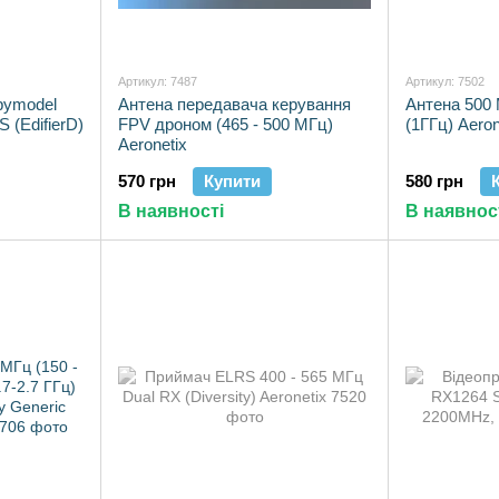
Артикул: 7487
Артикул: 7502
pymodel
Антена передавача керування
Антена 500 
 (EdifierD)
FPV дроном (465 - 500 МГц)
(1ГГц) Aeron
Aeronetix
570 грн
Купити
580 грн
В наявності
В наявнос