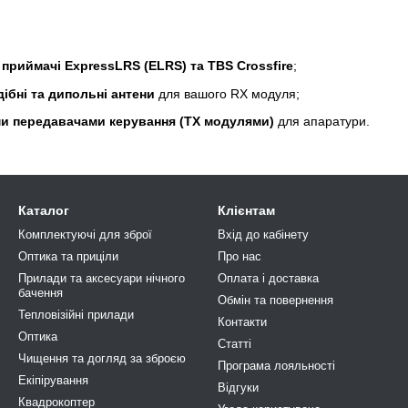
і
приймачі ExpressLRS (ELRS) та TBS Crossfire
;
дібні та дипольні антени
для вашого RX модуля;
и передавачами керування (TX модулями)
для апаратури.
Каталог
Клієнтам
Комплектуючі для зброї
Вхід до кабінету
Оптика та приціли
Про нас
Прилади та аксесуари нічного
Оплата і доставка
бачення
Обмін та повернення
Тепловізійні прилади
Контакти
Оптика
Статті
Чищення та догляд за зброєю
Програма лояльності
Екіпірування
Відгуки
Квадрокоптер