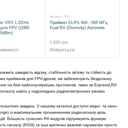
Артикул: 7707
ач VRX 1.2GHz
Приймач ELRS 400 - 565 МГц
для FPV (1080-
Dual RX (Diversity) Aeronetix
95dBm)
1 020 грн
аявності
Очікується
ть швидкість відгуку, стабільність зв'язку та стійкість до
них приймачів для FPV-дронів, які забезпечують бездоганну
ня на базі найпопулярніших протоколів, таких як ExpressLRS
ть польоту навіть у надскладних радіоелектронних умовах
льотних завдань. У нашому каталозі доступні мікро- та нано-
ange) із максимальним проникненням радіосигналу крізь
цій. Більшість сучасних RX модулів підтримують функцію
ість сигналу (RSSI) та інші критично важливі параметри просто