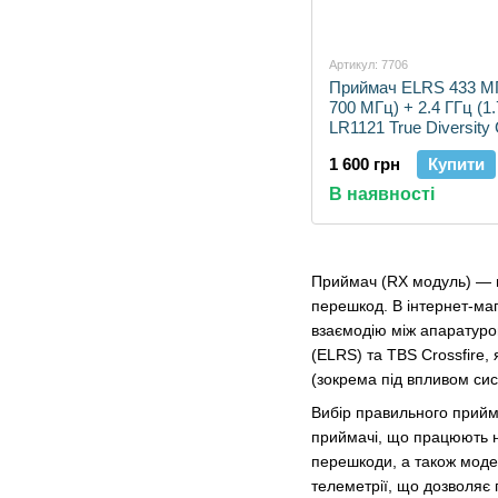
Артикул: 7706
Приймач ELRS 433 МГ
700 МГц) + 2.4 ГГц (1.
LR1121 True Diversity
ESP32C3 Aeronetix
1 600 грн
Купити
В наявності
Приймач (RX модуль) — це
перешкод. В інтернет-маг
взаємодію між апаратуро
(ELRS) та TBS Crossfire,
(зокрема під впливом си
Вибір правильного прийм
приймачі, що працюють н
перешкоди, а також модел
телеметрії, що дозволяє 