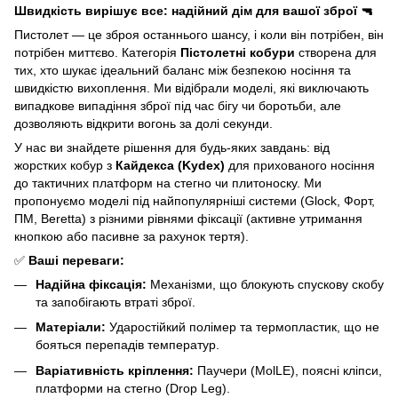
Швидкість вирішує все: надійний дім для вашої зброї 🔫
Пистолет — це зброя останнього шансу, і коли він потрібен, він
потрібен миттєво. Категорія
Пістолетні кобури
створена для
тих, хто шукає ідеальний баланс між безпекою носіння та
швидкістю вихоплення. Ми відібрали моделі, які виключають
випадкове випадіння зброї під час бігу чи боротьби, але
дозволяють відкрити вогонь за долі секунди.
У нас ви знайдете рішення для будь-яких завдань: від
жорстких кобур з
Кайдекса (Kydex)
для прихованого носіння
до тактичних платформ на стегно чи плитоноску. Ми
пропонуємо моделі під найпопулярніші системи (Glock, Форт,
ПМ, Beretta) з різними рівнями фіксації (активне утримання
кнопкою або пасивне за рахунок тертя).
✅
Ваші переваги:
Надійна фіксація:
Механізми, що блокують спускову скобу
та запобігають втраті зброї.
Матеріали:
Ударостійкий полімер та термопластик, що не
бояться перепадів температур.
Варіативність кріплення:
Паучери (MolLE), поясні кліпси,
платформи на стегно (Drop Leg).