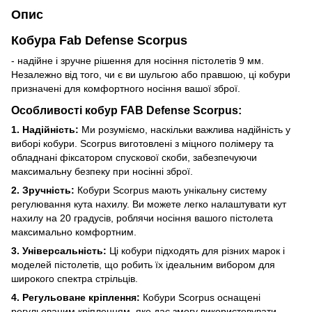
Опис
Кобура Fab Defense Scorpus
- надійне і зручне рішення для носіння пістолетів 9 мм.
Незалежно від того, чи є ви шульгою або правшою, ці кобури
призначені для комфортного носіння вашої зброї.
Особливості кобур FAB Defense Scorpus:
1. Надійність:
Ми розуміємо, наскільки важлива надійність у
виборі кобури. Scorpus виготовлені з міцного полімеру та
обладнані фіксатором спускової скоби, забезпечуючи
максимальну безпеку при носінні зброї.
2. Зручність:
Кобури Scorpus мають унікальну систему
регулювання кута нахилу. Ви можете легко налаштувати кут
нахилу на 20 градусів, роблячи носіння вашого пістолета
максимально комфортним.
3. Універсальність:
Ці кобури підходять для різних марок і
моделей пістолетів, що робить їх ідеальним вибором для
широкого спектра стрільців.
4. Регульоване кріплення:
Кобури Scorpus оснащені
регульованим кріпленням, яке дає змогу використовувати