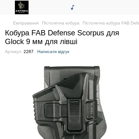
Екіпірування
Пістолетна кобура
Пістолетна кобура FAB Def
Кобура FAB Defense Scorpus для
Glock 9 мм для лівші
Артикул:
2287
Написати відгук