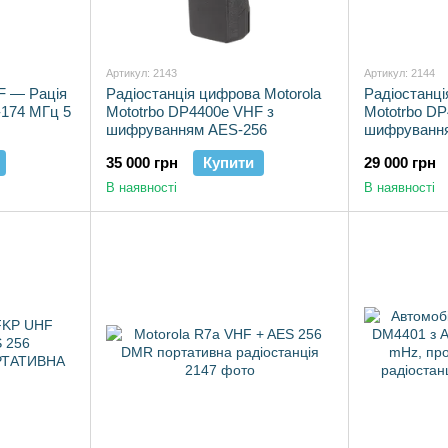
Артикул: 2143
Артикул: 2144
F — Рація
Радіостанція цифрова Motorola
Радіостанці
-174 МГц 5
Mototrbo DP4400e VHF з
Mototrbo D
шифруванням AES-256
шифруванн
35 000 грн
Купити
29 000 грн
В наявності
В наявності