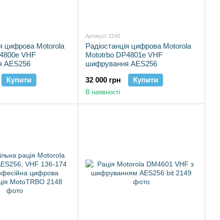
Артикул: 2145
я цифрова Motorola
Радіостанція цифрова Motorola
P4800e VHF
Mototrbo DP4801e VHF
я AES256
шифрування AES256
Купити
32 000 грн
Купити
В наявності