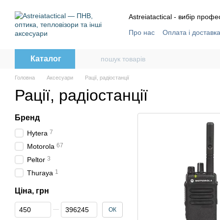
Перейти до основного контенту
Astreiatactical - вибір профе
Про нас
Оплата і доставк
Відгуки
Угода користува
Каталог
Головна
Аксесуари
Рації, радіостанції
Рації, радіостанції
Бренд
7
Hytera
67
Motorola
3
Peltor
1
Thuraya
Ціна, грн
Від Ціна, грн
До Ціна, грн
ОК