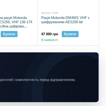
Артикул: 2149
а рація Motorola
Рація Motorola DM4601 VHF з
ES256, VHF 136-174
шифруванням AES256 bit
сійна цифрова
ія MotoTRBO
Купити
47 000 грн
Купити
В наявності
дисплей і комплектність перед відправленням.