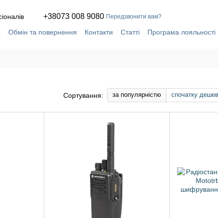
+38073 008 9080
сіоналів
Передзвонити вам?
а
Обмін та повернення
Контакти
Статті
Програма лояльності
ча
Сервіс і ремонт у власній майстерні
за популярністю
спочатку деше
Сортування: