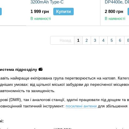
3200mAh Type-C
DP4400e, D
1 999 грн
Купити
2 800 грн
В наявності
В наявності
Назад
1
2
3
4
5
6
истема підрозділу 📻
 навіть найкраще екіпірована група перетворюється на натовп. Катег
дніших умовах: від щільної міської забудови до пересіченої місцевос
автономність та захищеність.
рові (DMR), так і аналогові станції, здатні працювати під дощем та
овноцінний тактичний інструмент:
посилені антени
для збільшення р
і: