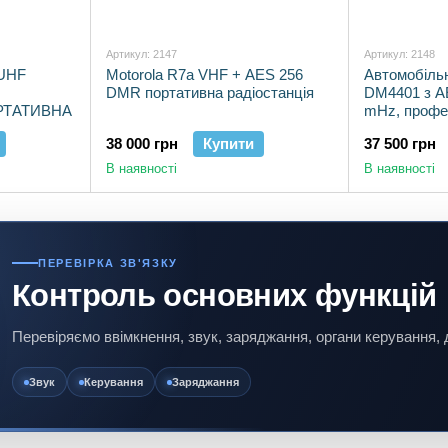
Артикул: 2147
Артикул: 2148
UHF
Motorola R7a VHF + AES 256
Автомобільн
DMR портативна радіостанція
DM4401 з A
РТАТИВНА
mHz, профе
радіостанц
38 000 грн
Купити
37 500 грн
В наявності
В наявності
ПЕРЕВІРКА ЗВ'ЯЗКУ
Контроль основних функцій
Перевіряємо ввімкнення, звук, заряджання, органи керування, 
Звук
Керування
Заряджання