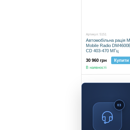
Артикул: 5151
Автомобільна рація M
МоbіІе Radio DM4600
CD 403-470 МГц
30 960 грн
Купити
В наявності
03