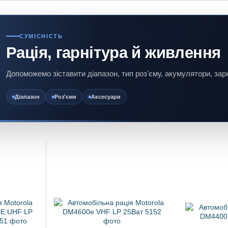
СУМІСНІСТЬ
Рація, гарнітура й живлення
Допоможемо зіставити діапазон, тип роз'єму, акумулятори, заряд
Діапазон
Роз'єми
Аксесуари