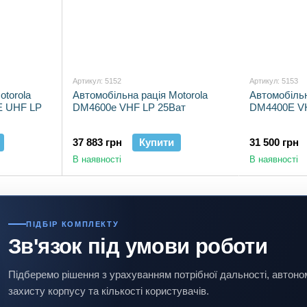
Артикул: 5152
Артикул: 5153
otorola
Автомобільна рація Motorola
Автомобільн
E UHF LP
DM4600e VHF LP 25Ват
DM4400E V
37 883 грн
Купити
31 500 грн
В наявності
В наявності
ПІДБІР КОМПЛЕКТУ
Зв'язок під умови роботи
Підберемо рішення з урахуванням потрібної дальності, автоно
захисту корпусу та кількості користувачів.