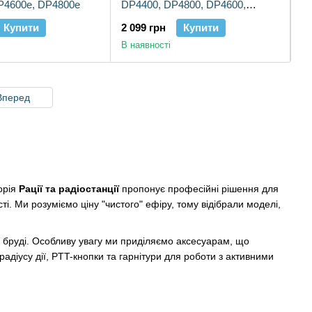
P4600e, DP4800e
DP4400, DP4800, DP4600,
DP4400E, DP4401
Купити
2 099 грн
Купити
В наявності
Вперед
орія
Рації та радіостанції
пропонує професійні рішення для
ті. Ми розуміємо ціну "чистого" ефіру, тому відібрали моделі,
 в бруді. Особливу увагу ми приділяємо аксесуарам, що
адіусу дії, PTT-кнопки та гарнітури для роботи з активними