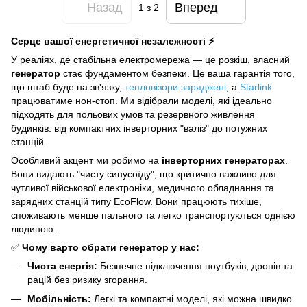
Назад
Вперед
1
з 2
Серце вашої енергетичної незалежності ⚡
У реаліях, де стабільна електромережа — це розкіш, власний
генератор
стає фундаментом безпеки. Це ваша гарантія того,
що штаб буде на зв'язку,
тепловізори заряджені
, а
Starlink
працюватиме нон-стоп. Ми відібрали моделі, які ідеально
підходять для польових умов та резервного живлення
будинків: від компактних інверторних "валіз" до потужних
станцій.
Особливий акцент ми робимо на
інверторних генераторах
.
Вони видають "чисту синусоїду", що критично важливо для
чутливої військової електроніки, медичного обладнання та
зарядних станцій типу EcoFlow. Вони працюють тихіше,
споживають менше пального та легко транспортуються однією
людиною.
✅
Чому варто обрати генератор у нас:
Чиста енергія:
Безпечне підключення ноутбуків, дронів та
рацій без ризику згорання.
Мобільність:
Легкі та компактні моделі, які можна швидко