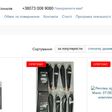
+38073 008 9080
сіоналів
Передзвонити вам?
а
Обмін та повернення
Контакти
Статті
Програма лояльності
ча
Сервіс і ремонт у власній майстерні
за популярністю
спочатку деше
Сортування:
ОРИГІНАЛ
ОРИГІНАЛ