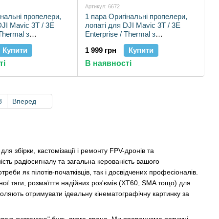
Артикул: 6672
інальні пропелери,
1 пара Оригінальні пропелери,
JI Mavic 3T / 3E
лопаті для DJI Mavic 3T / 3E
 Thermal з
Enterprise / Thermal з
ими кінчиками
прорезиненими кінчиками
Купити
1 999 грн
Купити
ті
В наявності
8
Вперед
для збірки, кастомізації і ремонту FPV-дронів та
ність радіосигналу та загальна керованість вашого
би як пілотів-початківців, так і досвідчених професіоналів.
ної тяги, розмаїття надійних роз'ємів (XT60, SMA тощо) для
воляють отримувати ідеальну кінематографічну картинку за