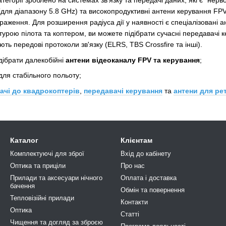
атегорії зроблено на системах зв'язку та передачі даних, які є "н
для діапазону 5.8 GHz) та високопродуктивні антени керування FPV
раження. Для розширення радіуса дії у наявності є спеціалізовані 
турою пілота та коптером, ви можете підібрати сучасні передавачі к
ть передові протоколи зв'язку (ELRS, TBS Crossfire та інші).
дібрати далекобійні
антени відеоканалу FPV та керування
;
для стабільного польоту;
ачі до квадрокоптерів
,
передавачі керування
та
антени для ре
Каталог
Клієнтам
Комплектуючі для зброї
Вхід до кабінету
Оптика та приціли
Про нас
Прилади та аксесуари нічного
Оплата і доставка
бачення
Обмін та повернення
Тепловізійні прилади
Контакти
Оптика
Статті
Чищення та догляд за зброєю