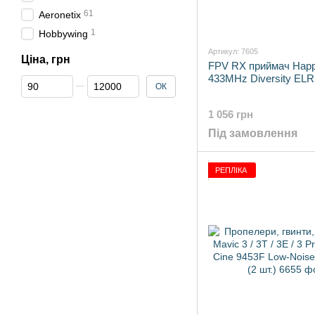
61
Aeronetix
1
Hobbywing
Артикул: 7605
Ціна, грн
FPV RX приймач Hap
433MHz Diversity ELRS
Від Ціна, грн
До Ціна, грн
ОК
1 056 грн
Під замовлення
РЕПЛІКА