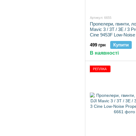
Артикул: 6655
Пропелери, гвинти, ло
Mavic 3 / 3T / 3E / 3 P
Cine 9453F Low-Noise 
(2 шт.)
499 грн
Купити
В наявності
РЕПЛІКА