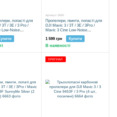
Артикул: 6660
елери, лопасті для
Пропелери, гвинти, лопасті для
 3T / 3E / 3 Pro /
DJI Mavic 3 / 3T / 3E / 3Pro /
e Low-Noise
Mavic 3 Cine Low-Noise
 шт.)
Propellers (4 шт.)
Купити
1 599 грн
Купити
ті
В наявності
ОРИГІНАЛ