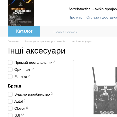
Перейти до основного контенту
Astreiatactical - вибір профе
Про нас
Оплата і доставк
Відгуки
Угода користува
Каталог
Головна
Аксесуари для квадрокоптерів
Інші аксесуари
Інші аксесуари
2
Прямий постачальник
36
Оригінал
21
Репліка
Бренд
2
Власне виробництво
2
Autel
6
Clover
55
DJI