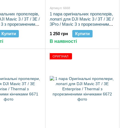
Артикул: 6668
інальних пропелерів,
1 пара оригінальних пропелерів,
JI Mavic 3 / 3T / 3E /
лопаті для DJI Mavic 3 / 3T / 3E /
c 3 з прорезиненими
3Pro / Mavic 3 з прорезиненими
 шт.)
кінчиками
Купити
1 250 грн
Купити
ті
В наявності
ОРИГІНАЛ