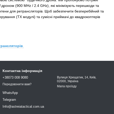
ервовою системою" будь-якого дрона. Ми пропонуємо потужні
-дроном (900 MHz / 2.4 GHz), які мінімізують перешкоди та
антени для ретрансляторів. Щоб забезпечити безперебійний та
ерування (TX модулі) та сумісні приймачі до квадрокоптерів
трансляторів
.
Контактна інформація
+38073 008 9080
Вулиця Хрещатик, 14, Київ,
02000, Україна
Передзвонити вам?
Мапа проїзду
WhatsApp
Telegram
Info@astreiatactical.com.ua