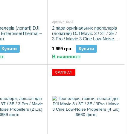
Артикул: 6654
елерів (лопаті) DJI
2 пари оригінальних пропелерів
Enterprise/Thermal –
(лопатей) DJI Mavic 3 / 3T / 3E /
шт.
3 Pro / Mavic 3 Cine Low-Noise
Propellers (4 шт.)
Купити
1 999 грн
Купити
ті
В наявності
ОРИГІНАЛ