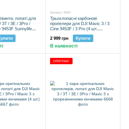
Артикул: 6664
гвинти, лопаті для
Трьохлопасні карбонові
 3T / 3E / 3Pro /
пропелери для DJI Mavic 3 / 3
 9453F Sunnylife
Cine 9453F / 3 Pro (4 шт.,
посилені)
Купити
2 999 грн
Купити
ті
В наявності
ОРИГІНАЛ