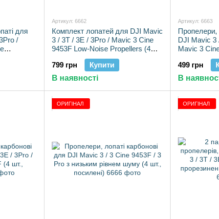
Артикул: 6662
Артикул: 6663
паті для
Комплект лопатей для DJI Mavic
Пропелери, 
3Pro /
3 / 3T / 3E / 3Pro / Mavic 3 Cine
DJI Mavic 3 /
se
9453F Low-Noise Propellers (4
Mavic 3 Cine
шт.)
Silver (2 шт.)
799 грн
Купити
499 грн
В наявності
В наявнос
ОРИГІНАЛ
ОРИГІНАЛ