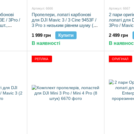
Артикул: 6666
Артикул: 6667
рбонові
Пропелери, лопаті карбонові
2 пари ориг
3E / 3Pro /
для DJI Mavic 3 / 3 Cine 9453F /
лопаті для D
шт.,
3 Pro з низьким рівнем шуму (4
3Pro / Mavi
шт., посилені)
кінчиками (4
1 999 грн
Купити
2 499 грн
В наявності
В наявнос
РЕПЛІКА
ОРИГІНАЛ