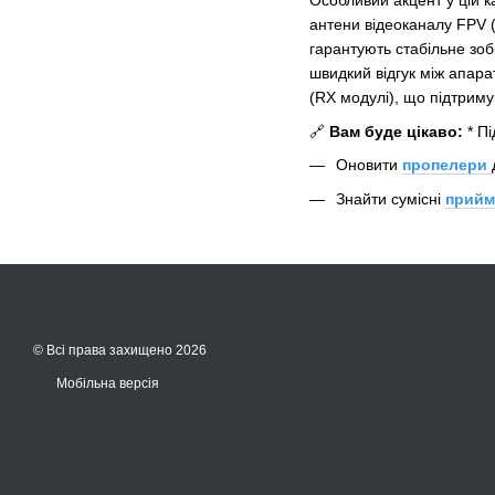
Особливий акцент у цій к
антени відеоканалу FPV (
гарантують стабільне зоб
швидкий відгук між апара
(RX модулі), що підтримую
🔗
Вам буде цікаво:
* Пі
Оновити
пропелери
Знайти сумісні
прийм
© Всі права захищено 2026
Мобільна версія