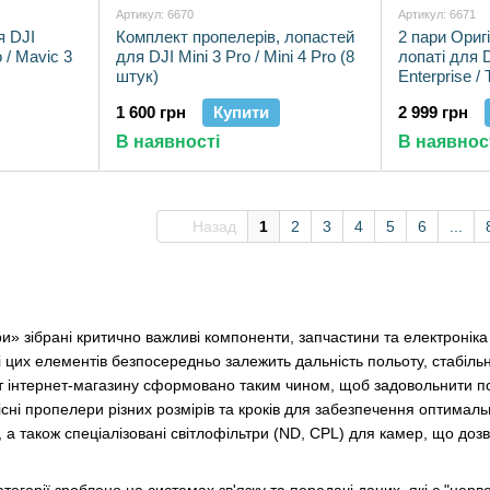
Артикул: 6670
Артикул: 6671
я DJI
Комплект пропелерів, лопастей
2 пари Ориг
o / Mavic 3
для DJI Mini 3 Pro / Mini 4 Pro (8
лопаті для D
штук)
Enterprise /
прорезинен
1 600 грн
Купити
2 999 грн
В наявності
В наявнос
Назад
1
2
3
4
5
6
...
ри» зібрані критично важливі компоненти, запчастини та електроніка 
ті цих елементів безпосередньо залежить дальність польоту, стабіль
 інтернет-магазину сформовано таким чином, щоб задовольнити потре
існі пропелери різних розмірів та кроків для забезпечення оптималь
 а також спеціалізовані світлофільтри (ND, CPL) для камер, що доз