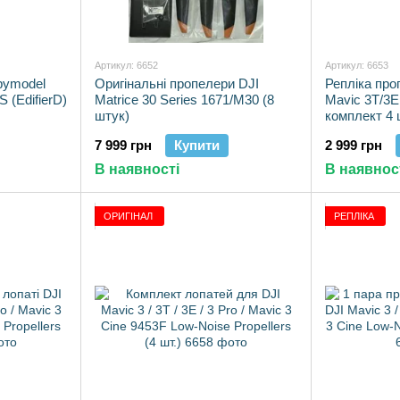
Артикул: 6652
Артикул: 6653
pymodel
Оригінальні пропелери DJI
Репліка проп
 (EdifierD)
Matrice 30 Series 1671/M30 (8
Mavic 3T/3E 
штук)
комплект 4 
7 999 грн
Купити
2 999 грн
В наявності
В наявнос
ОРИГІНАЛ
РЕПЛІКА