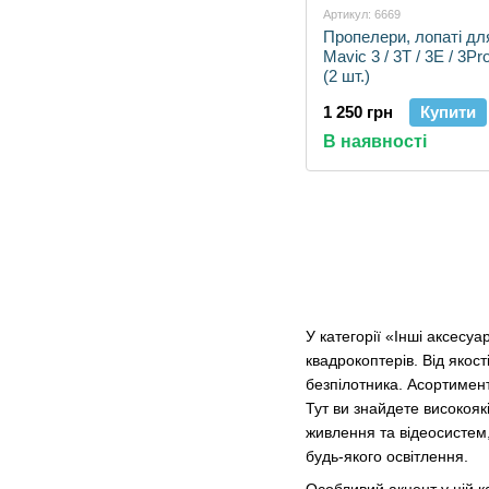
Артикул: 6669
Пропелери, лопаті дл
Mavic 3 / 3T / 3E / 3Pr
(2 шт.)
1 250 грн
Купити
В наявності
У категорії «Інші аксесуа
квадрокоптерів. Від якос
безпілотника. Асортимент
Тут ви знайдете високояк
живлення та відеосистем,
будь-якого освітлення.