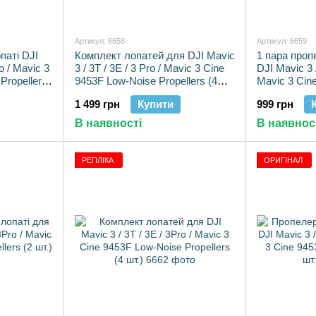
Артикул: 6658
Артикул: 6659
паті DJI
Комплект лопатей для DJI Mavic
1 пара проп
ro / Mavic 3
3 / 3T / 3E / 3 Pro / Mavic 3 Cine
DJI Mavic 3 /
Propellers
9453F Low-Noise Propellers (4
Mavic 3 Cin
шт.)
Propellers (2
1 499 грн
Купити
999 грн
В наявності
В наявнос
РЕПЛІКА
ОРИГІНАЛ