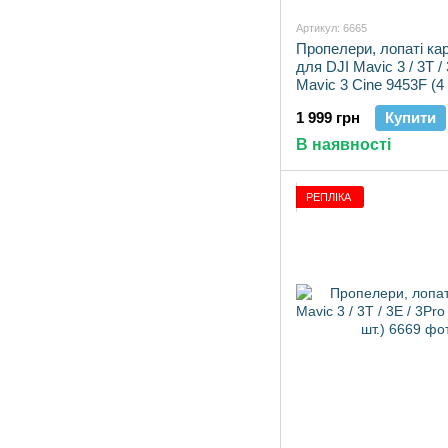
Артикул: 6665
Пропелери, лопаті ка
для DJI Mavic 3 / 3T / 
Mavic 3 Cine 9453F (4 
посилені)
1 999 грн
Купити
В наявності
РЕПЛІКА