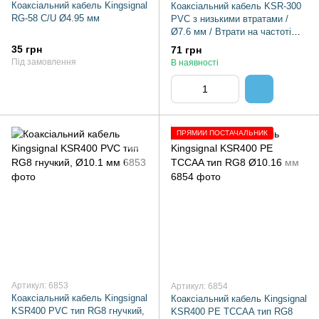
Коаксіальний кабель Kingsignal
Коаксіальний кабель KSR-300
RG-58 C/U Ø4.95 мм
PVC з низькими втратами /
Ø7.6 мм / Втрати на частоті
2400 МГц – 37 дБ/100 / Втрати
35 грн
71 грн
на частоті 5800 М
Під замовлення
В наявності
ПРЯМИЙ ПОСТАЧАЛЬНИК
Артикул: 6853
Артикул: 6854
Коаксіальний кабель Kingsignal
Коаксіальний кабель Kingsignal
KSR400 PVC тип RG8 гнучкий,
KSR400 PE TCCAA тип RG8