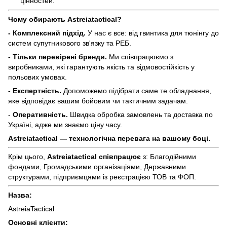
цінностей.
Чому обирають Astreiatactical?
- Комплексний підхід.
У нас є все: від гвинтика для тюнінгу до
систем супутникового зв'язку та РЕБ.
- Тільки перевірені бренди.
Ми співпрацюємо з
виробниками, які гарантують якість та відмовостійкість у
польових умовах.
- Експертність.
Допоможемо підібрати саме те обладнання,
яке відповідає вашим бойовим чи тактичним задачам.
-
Оперативність.
Швидка обробка замовлень та доставка по
Україні, адже ми знаємо ціну часу.
Astreiatactical — технологічна перевага на вашому боці.
Крім цього,
Astreiatactical
співпрацює
з: Благодійними
фондами, Громадськими організаціями, Державними
структурами, підприємцями із реєстрацією ТОВ та ФОП.
Назва:
AstreiaTactical
Основні клієнти: