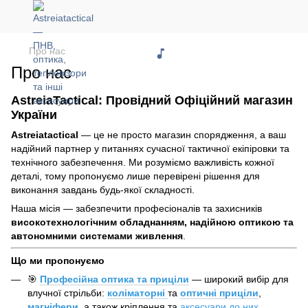
Про нас
Про нас
AstreiaTactical: Провідний Офіційний магазин
України
Astreiatactical
— це не просто магазин спорядження, а ваш
надійний партнер у питаннях сучасної тактичної екіпіровки та
технічного забезпечення. Ми розуміємо важливість кожної
деталі, тому пропонуємо лише перевірені рішення для
виконання завдань будь-якої складності.
Наша місія — забезпечити професіоналів та захисників
високотехнологічним обладнанням, надійною оптикою та
автономними системами живлення
.
Що ми пропонуємо
🎯
Професійна оптика та приціли
— широкий вибір для
влучної стрільби:
коліматорні
та
оптичні приціли
,
магніфери
, а також кріплення та
аксесуари до них
.