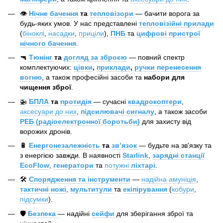
👁️
Нічне бачення
та
тепловізори
— бачити ворога за
будь-яких умов. У нас представлені
тепловізійні прилади
(
біноклі
,
насадки
,
приціли
),
ПНБ
та
цифрові пристрої
нічного бачення
.
🔫
Тюнінг
та
догляд за зброєю
— повний спектр
комплектуючих:
цівки
,
приклади
,
ручки перенесення
вогню
, а також професійні засоби та
набори для
чищення зброї
.
🚁
БПЛА
та
протидія
— сучасні
квадрокоптери
,
аксесуари до них
,
підсилювачі сигналу
, а також засоби
РЕБ (радіоелектронної боротьби)
для захисту від
ворожих дронів.
🔋
Енергонезалежність
та
зв’язок
— будьте на зв'язку та
з енергією завжди. В наявності
Starlink
,
зарядні станції
EcoFlow
,
генератори
та
потужні
ліхтарі
.
🛠️
Спорядження та інструменти
—
надійна амуніція
,
тактичні ножі
,
мультитули
та
екіпірування
(
кобури
,
підсумки
).
🛡️
Безпека
— надійні
сейфи
для зберігання зброї та