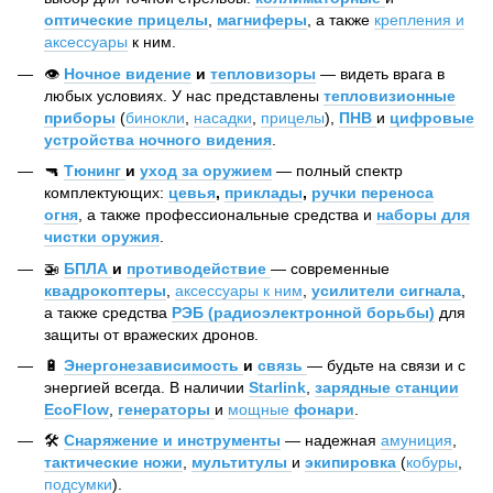
оптические прицелы
,
магниферы
, а также
крепления и
аксессуары
к ним.
👁️
Ночное видение
и
тепловизоры
— видеть врага в
любых условиях. У нас представлены
тепловизионные
приборы
(
бинокли
,
насадки
,
прицелы
),
ПНВ
и
цифровые
устройства ночного видения
.
🔫
Тюнинг
и
уход за оружием
— полный спектр
комплектующих:
цевья
,
приклады
,
ручки переноса
огня
, а также профессиональные средства и
наборы для
чистки оружия
.
🚁
БПЛА
и
противодействие
— современные
квадрокоптеры
,
аксессуары к ним
,
усилители сигнала
,
а также средства
РЭБ (радиоэлектронной борьбы)
для
защиты от вражеских дронов.
🔋
Энергонезависимость
и
связь
— будьте на связи и с
энергией всегда. В наличии
Starlink
,
зарядные станции
EcoFlow
,
генераторы
и
мощные
фонари
.
🛠️
Снаряжение и инструменты
— надежная
амуниция
,
тактические ножи
,
мультитулы
и
экипировка
(
кобуры
,
подсумки
).