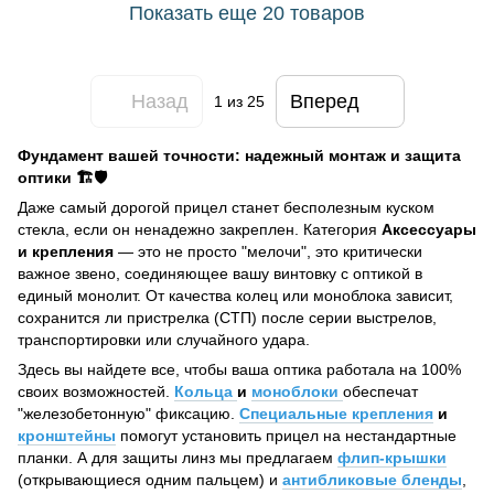
Показать еще 20 товаров
Назад
Вперед
1
из 25
Фундамент вашей точности: надежный монтаж и защита
оптики 🏗️🛡️
Даже самый дорогой прицел станет бесполезным куском
стекла, если он ненадежно закреплен. Категория
Аксессуары
и крепления
— это не просто "мелочи", это критически
важное звено, соединяющее вашу винтовку с оптикой в
единый монолит. От качества колец или моноблока зависит,
сохранится ли пристрелка (СТП) после серии выстрелов,
транспортировки или случайного удара.
Здесь вы найдете все, чтобы ваша оптика работала на 100%
своих возможностей.
Кольца
и
моноблоки
обеспечат
"железобетонную" фиксацию.
Специальные крепления
и
кронштейны
помогут установить прицел на нестандартные
планки. А для защиты линз мы предлагаем
флип-крышки
(открывающиеся одним пальцем) и
антибликовые бленды
,