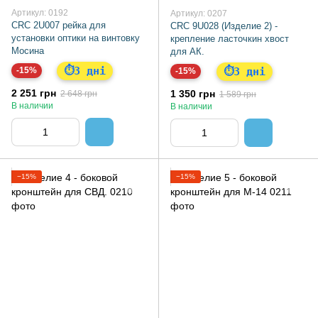
Артикул: 0192
Артикул: 0207
CRC 2U007 рейка для
CRC 9U028 (Изделие 2) -
установки оптики на винтовку
крепление ласточкин хвост
Мосина
для АК.
3 дні
⏱
3 дні
-15%
⏱
-15%
2 251 грн
1 350 грн
2 648 грн
1 589 грн
В наличии
В наличии
−15%
−15%