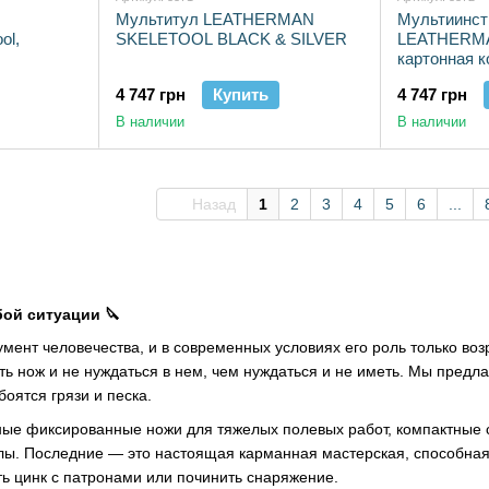
Мультитул LEATHERMAN
Мультиинст
ol,
SKELETOOL BLACK & SILVER
LEATHERMAN
картонная к
4 747 грн
Купить
4 747 грн
В наличии
В наличии
Назад
1
2
3
4
5
6
...
ой ситуации 🔪
мент человечества, и в современных условиях его роль только воз
ть нож и не нуждаться в нем, чем нуждаться и не иметь. Мы предл
боятся грязи и песка.
ные фиксированные ножи для тяжелых полевых работ, компактные
лы. Последние — это настоящая карманная мастерская, способная 
ть цинк с патронами или починить снаряжение.