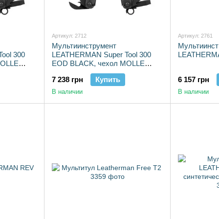
Артикул: 2712
Артикул: 2761
Мультиинструмент
Мультиинст
ool 300
LEATHERMAN Super Tool 300
LEATHERMAN
MOLLE
EOD BLACK, чехол MOLLE
ор.
(черн.), картонная кор.
7 238 грн
Купить
6 157 грн
В наличии
В наличии