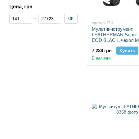
Цена, грн
От Цена, грн
До Цена, грн
OK
Артикул: 2711
Мультиинструмент
LEATHERMAN Super T
EOD BLACK, чехол 
(коричн.), картонная к
7 238 грн
Купить
В наличии