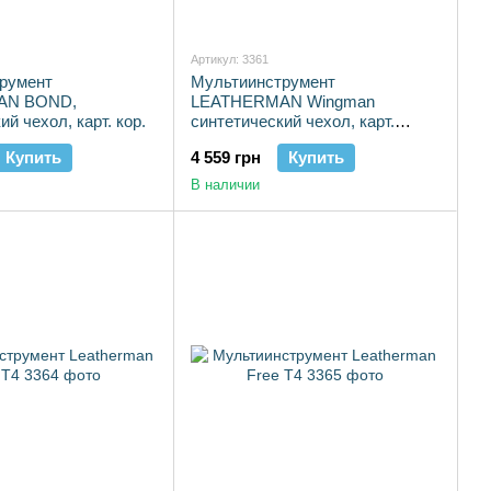
Артикул: 3361
румент
Мультиинструмент
AN BOND,
LEATHERMAN Wingman
й чехол, карт. кор.
синтетический чехол, карт.
коробка
Купить
4 559 грн
Купить
В наличии