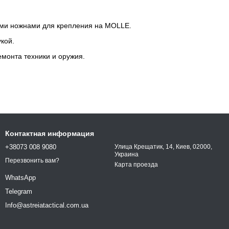
ыми ножнами для крепления на MOLLE.
кой.
монта техники и оружия.
Контактная информация
+38073 008 9080
Улица Крещатик, 14, Киев, 02000,
Украина
Перезвонить вам?
Карта проезда
WhatsApp
Telegram
Info@astreiatactical.com.ua