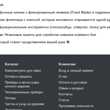
л:
рочные клинки с фиксированным лезвием (Fixed Blade) и надежн
кие флипперы с клипсой, которые мгновенно открываются одной ру
ункциональные инструменты (плоскогубцы, отвертки, пилы) для ре
и:
Резиновые макеты для отработки навыков ножевого боя.
торый станет продолжением вашей руки 🛠️
Каталог
Клиентам
Комплектуючі для зброї
Вход в личный кабинет
Оптика и прицелы
О нас
Приборы и аксессуары
Оплата и доставка
ночного видения
Обмен и возврат
Тепловизионные приборы
Контакты
Оптика
Статьи
Чистка и уход за оружием
Программа лояльности
Экипировка