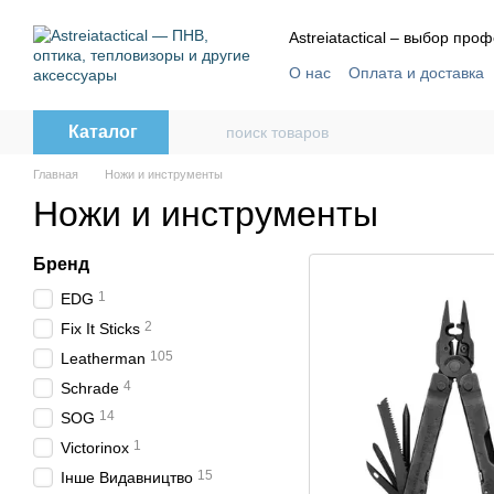
Перейти к основному контенту
Astreiatactical – выбор пр
О нас
Оплата и доставка
Отзывы
Пользовательс
Каталог
Главная
Ножи и инструменты
Ножи и инструменты
Бренд
1
EDG
2
Fix It Sticks
105
Leatherman
4
Schrade
14
SOG
1
Victorinox
15
Інше Видавництво