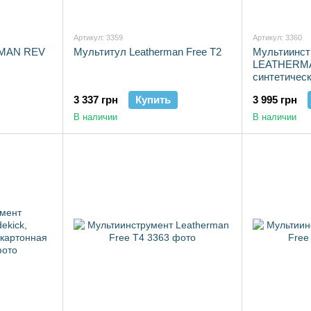
Артикул: 3359
Артикул: 3360
RMAN REV
Мультитул Leatherman Free T2
Мультиинст
LEATHERM
синтетически
3 337 грн
Купить
3 995 грн
В наличии
В наличии