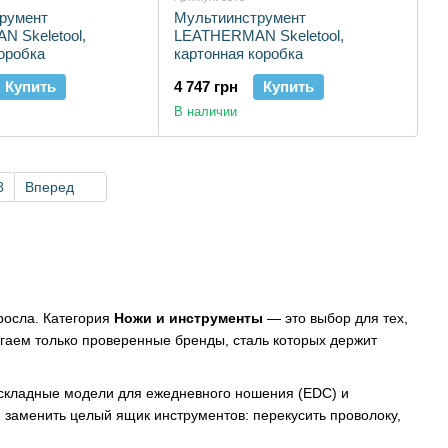
румент
Мультиинструмент
 Skeletool,
LEATHERMAN Skeletool,
оробка
картонная коробка
Купить
4 747 грн
Купить
В наличии
8
Вперед
росла. Категория
Ножи и инструменты
— это выбор для тех,
агаем только проверенные бренды, сталь которых держит
 складные модели для ежедневного ношения (EDC) и
заменить целый ящик инструментов: перекусить проволоку,