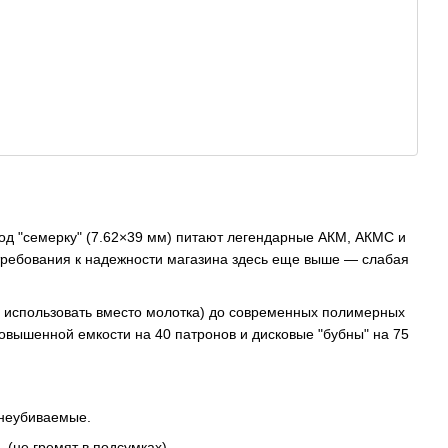
под "семерку" (7.62×39 мм) питают легендарные АКМ, АКМС и
у требования к надежности магазина здесь еще выше — слабая
о использовать вместо молотка) до современных полимерных
вышенной емкости на 40 патронов и дисковые "бубны" на 75
 неубиваемые.
(не гремят в подсумках).