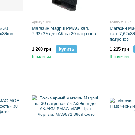
Артикул: 0919
Артикул: 0922
G 30
Магазин Magpul PMAG кал.
Магазин M
2x39mm
7,62x39 для АК на 20 патронов
кал. 7,62x3
патронов
1 260 грн
Купить
1 215 грн
В наличии
В наличии