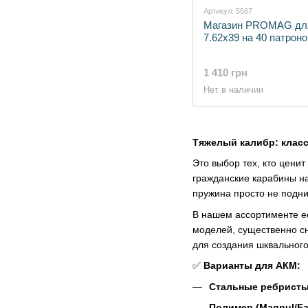
Артикул: 5567
Магазин PROMAG для
7.62х39 на 40 патроно
1 410 грн
Нет в наличии
Тяжелый калибр: класс
Это выбор тех, кто цени
гражданские карабины на
пружина просто не подни
В нашем ассортименте ес
моделей, существенно с
для создания шквального
✅
Варианты для АКМ:
Стальные ребристы
Полимер (Magpul/Fa