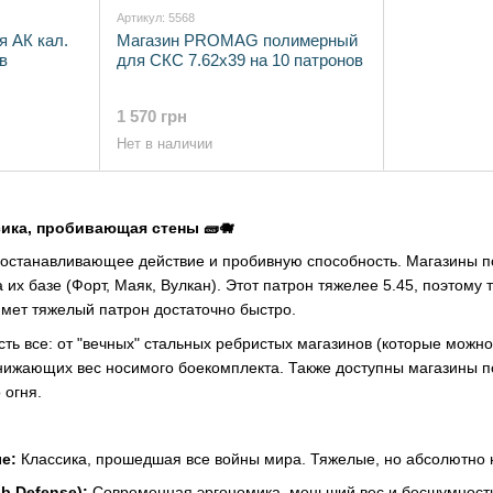
Артикул: 5568
 АК кал.
Магазин PROMAG полимерный
в
для СКС 7.62х39 на 10 патронов
1 570 грн
Нет в наличии
ика, пробивающая стены 🧱🐗
т останавливающее действие и пробивную способность. Магазины 
 их базе (Форт, Маяк, Вулкан). Этот патрон тяжелее 5.45, поэтом
мет тяжелый патрон достаточно быстро.
ть все: от "вечных" стальных ребристых магазинов (которые можн
нижающих вес носимого боекомплекта. Также доступны магазины по
 огня.
е:
Классика, прошедшая все войны мира. Тяжелые, но абсолютно
b Defense):
Современная эргономика, меньший вес и бесшумность 