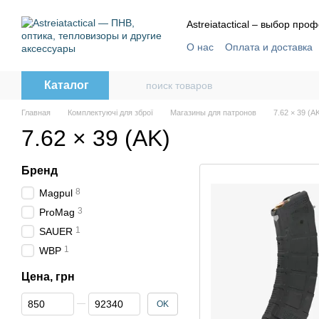
Перейти к основному контенту
Astreiatactical – выбор пр
О нас
Оплата и доставка
Отзывы
Пользовательс
Каталог
Главная
Комплектуючі для зброї
Магазины для патронов
7.62 × 39 (A
7.62 × 39 (AK)
Бренд
8
Magpul
3
ProMag
1
SAUER
1
WBP
Цена, грн
От Цена, грн
До Цена, грн
OK