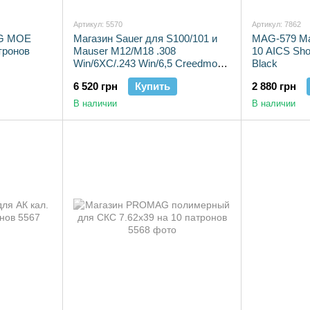
Артикул: 5570
Артикул: 7862
AG MOE
Магазин Sauer для S100/101 и
MAG-579 Ма
тронов
Mauser M12/M18 .308
10 AICS Sho
Win/6XC/.243 Win/6,5 Creedmoor
Black
на 10 патронов
6 520 грн
Купить
2 880 грн
В наличии
В наличии