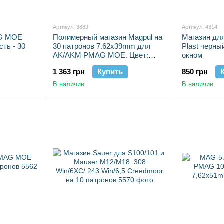
Артикул: 3869
Артикул: 4314
AG MOE
Полимерный магазин Magpul на
Магазин для
сть - 30
30 патронов 7.62x39mm для
Plast черны
AK/AKM PMAG MOE. Цвет:
окном
Черный, MAG572
1 363 грн
Купить
850 грн
В наличии
В наличии