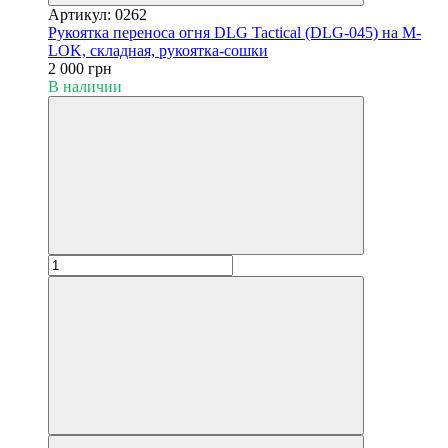
Артикул: 0262
Рукоятка переноса огня DLG Tactical (DLG-045) на M-
LOK, складная, рукоятка-сошки
2 000 грн
В наличии