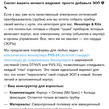
Скелет вашего ночного видения: просто добавьте ЭОП 💀
🔧
Если у вас уже есть качественный электронно-оптический
преобразователь (трубка) или вы хотите собрать прибор
своей мечты с нуля, эта категория для вас.
Housings & Kits
— это полностью готовые к сборке "тушки" приборов, которые
включают корпус, всю электронику, оптику (объектив и окуляр)
и органы управления. Все, чего им не хватает — это сердца
(ЭОПа).
Мы предлагаем платформы для любых задач: от
классического монокуляра
PVS-14
(золотой стандарт
пехотинца) до современных бинокуляров
с шарнирной
системой (типа DTNVS или PVS-31), позволяющих откидывать
каждый "глаз" отдельно. Это также идеальный вариант для
тех, кто хочет "переселить" свой старый ЭОП в новый, более
легкий и эргономичный корпус.
✅
Ваш конструктор для взрослых:
Комплектация:
Корпус + Оптика (Mil-Spec) + Кольца
фиксации. Остается только вставить трубку.
Материалы:
Сверхпрочный полимер или авиационный