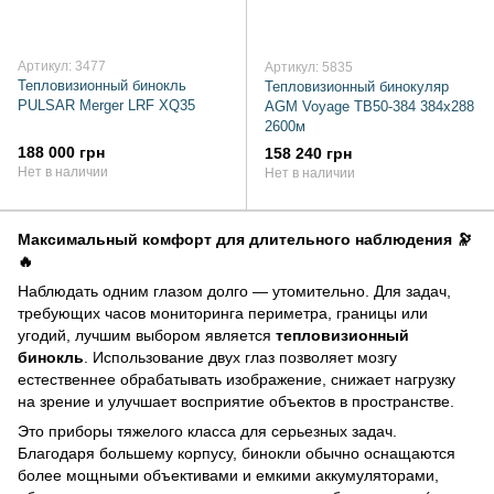
Артикул: 3477
Артикул: 5835
Тепловизионный бинокль
Тепловизионный бинокуляр
PULSAR Merger LRF XQ35
AGM Voyage TB50-384 384х288
2600м
188 000 грн
158 240 грн
Нет в наличии
Нет в наличии
Максимальный комфорт для длительного наблюдения 🔭
🔥
Наблюдать одним глазом долго — утомительно. Для задач,
требующих часов мониторинга периметра, границы или
угодий, лучшим выбором является
тепловизионный
бинокль
. Использование двух глаз позволяет мозгу
естественнее обрабатывать изображение, снижает нагрузку
на зрение и улучшает восприятие объектов в пространстве.
Это приборы тяжелого класса для серьезных задач.
Благодаря большему корпусу, бинокли обычно оснащаются
более мощными объективами и емкими аккумуляторами,