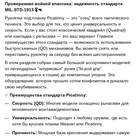
Проверенная войной классика: надежность стандарта
MIL-STD-1913 🎖️🔫
Рукоятки под планку Picatinny — это "отец" всего тактического
тюнинга. Это выбор для тех, кто ценит универсальность и
скорость. Если у вас стоит классический квадрейл (Quadrail)
или накладка с рельсами — это ваш вариант. Главное
преимущество этого стандарта — возможность использования
быстросъемных (QD) механизмов. Вы можете снять или
переставить рукоятку за секунду без всяких шестигранников.
В этом разделе собран самый большой ассортимент моделей:
от легендарных "штурмовых" ручек ("bi-pod grip",
превращающихся в сошки) до компактных упоров. Это
оборудование, которое прошло сотни конфликтов и доказало
свою неубиваемость.
✅
Преимущества стандарта Picatinny:
Скорость (QD):
Многие модели оснащены рычагами для
мгновенного монтажа/демонтажа.
Универсальность:
Подходит к любому оружию, где есть
хотя бы кусочек планки Weaver или Picatinny.
Прочность:
Мощная база крепления выдерживает самую