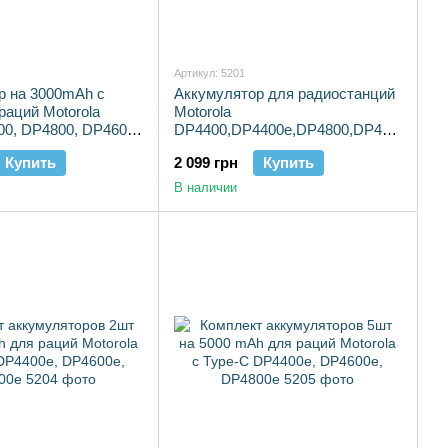
Артикул: 5201
р на 3000mAh с
Аккумулятор для радиостанций
раций Motorola
Motorola
00, DP4800, DP4600,
DP4400,DP4400e,DP4800,DP4800e
P4401
с высокой емкостью 3200мАч с
Купить
2 099 грн
Купить
TYPE C
В наличии