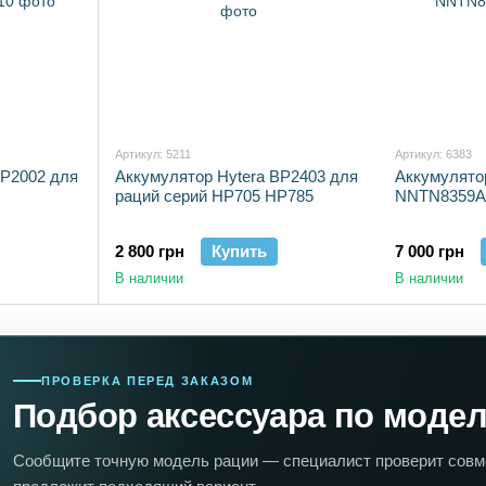
Артикул: 5211
Артикул: 6383
BP2002 для
Аккумулятор Hytera BP2403 для
Аккумулятор
раций серий HP705 HP785
NNTN8359A
2 800 грн
Купить
7 000 грн
В наличии
В наличии
ПРОВЕРКА ПЕРЕД ЗАКАЗОМ
Подбор аксессуара по моде
Сообщите точную модель рации — специалист проверит совм