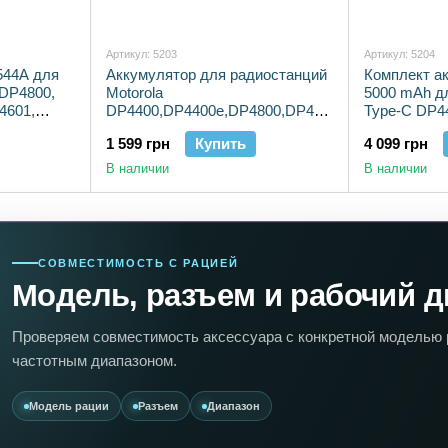
Артикул: 5203
Артикул: 5204
44A для
Аккумулятор для радиостанций
Комплект а
 DP4800,
Motorola
5000 mAh дл
4601,
DP4400,DP4400e,DP4800,DP4800e
Type-C DP4
4801е
с высокой емкостью 3000мАч
DP4800e
1 599 грн
Купить
4 099 грн
В наличии
В наличии
СОВМЕСТИМОСТЬ С РАЦИЕЙ
Модель, разъем и рабочий д
Проверяем совместимость аксессуара с конкретной моделью 
частотным диапазоном.
Модель рации
Разъем
Диапазон