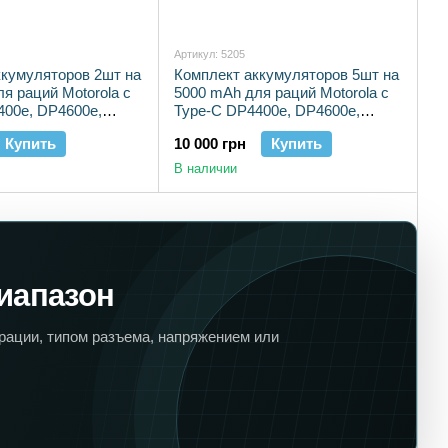
Артикул: 5205
ккумуляторов 2шт на
Комплект аккумуляторов 5шт на
я раций Motorola с
5000 mAh для раций Motorola с
400e, DP4600e,
Type-C DP4400e, DP4600e,
DP4800e
Купить
10 000 грн
Купить
В наличии
иапазон
рации, типом разъема, напряжением или