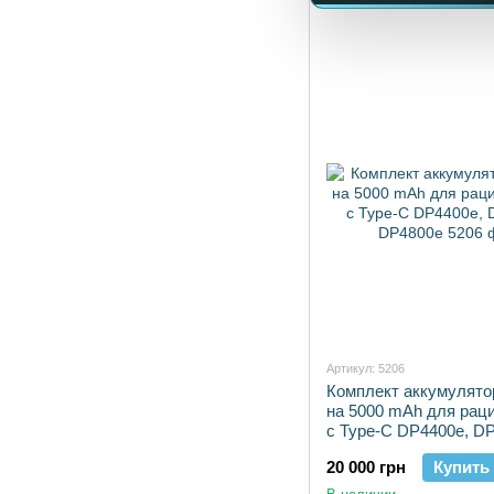
Артикул: 5206
Комплект аккумулято
на 5000 mAh для раци
с Type-C DP4400e, D
DP4800e
20 000 грн
Купить