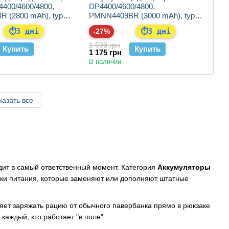
4400/4600/4800,
DP4400/4600/4800,
 (2800 mAh), type-
PMNN4409BR (3000 mAh), type-
c Premium
3 дні
3 дні
⏱
-27%
⏱
1 599 грн
Купить
Купить
1 175 грн
В наличии
казать все
дит в самый ответственный момент. Категория
Аккумуляторы
ики питания, которые заменяют или дополняют штатные
ляет заряжать рацию от обычного павербанка прямо в рюкзаке
 каждый, кто работает "в поле".