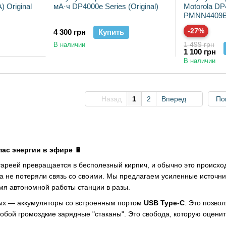
 Original
мА·ч DP4000e Series (Original)
Motorola DP
PMNN4409BR
c Premium
-27%
4 300 грн
Купить
1 499 грн
В наличии
1 100 грн
В наличии
Назад
1
2
Вперед
По
пас энергии в эфире 🔋
ареей превращается в бесполезный кирпич, и обычно это происхо
да не потеряли связь со своими. Мы предлагаем усиленные источн
мя автономной работы станции в разы.
ых — аккумуляторы со встроенным портом
USB Type-C
. Это позво
 собой громоздкие зарядные "стаканы". Это свобода, которую оценит