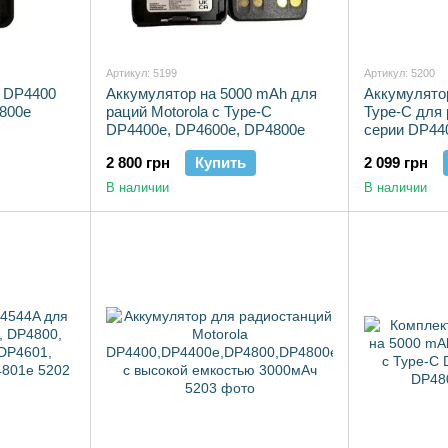
Артикул: 5199
Артикул: 5200
a DP4400
Аккумулятор на 5000 mAh для
Аккумулято
800e
раций Motorola с Type-C
Type-C для 
DP4400e, DP4600e, DP4800e
серии DP44
DP4400Е, D
2 800 грн
Купить
2 099 грн
В наличии
В наличии