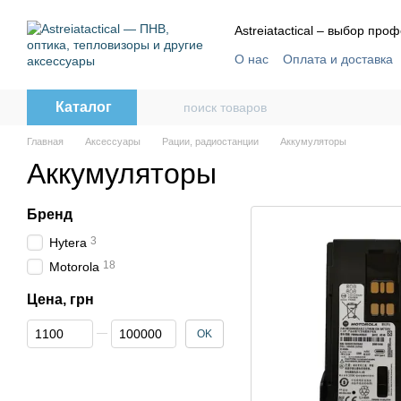
Перейти к основному контенту
Astreiatactical – выбор пр
О нас
Оплата и доставка
Отзывы
Пользовательс
Каталог
Главная
Аксессуары
Рации, радиостанции
Аккумуляторы
Аккумуляторы
Бренд
3
Hytera
18
Motorola
Цена, грн
От Цена, грн
До Цена, грн
OK