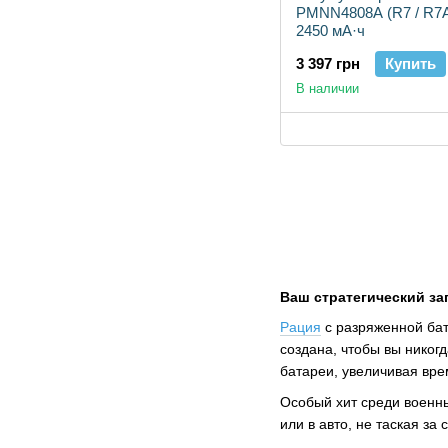
PMNN4808A (R7 / R7A)
2450 мА·ч
3 397 грн
Купить
В наличии
Ваш стратегический за
Рация
с разряженной бат
создана, чтобы вы никог
батареи, увеличивая вре
Особый хит среди военн
или в авто, не таская за