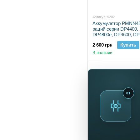
Артикул: 5202
Аккумулятор PMNN45
раций серии DP4400,
DP4800е, DP4600, DP
DP4400е,DP4401, DP
2 600 грн
Купить
В наличии
01