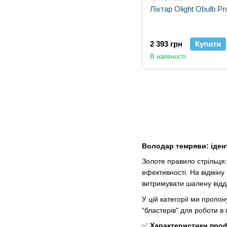
Ліхтар Olight Obulb Pr
2 393 грн
Купити
В наявності
Володар темряви: ідент
Золоте правило стрільця
ефективності. На відміну
витримувати шалену відда
У цій категорії ми пропо
"бластерів" для роботи в 
✅
Характеристики проф