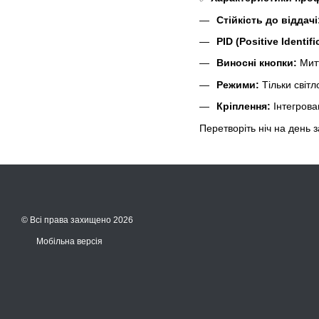
Стійкість до віддачі
PID (Positive Identifi
Виносні кнопки:
Митт
Режими:
Тільки світл
Кріплення:
Інтегрова
Перетворіть ніч на день з
© Всі права захищено 2026
Мобільна версія