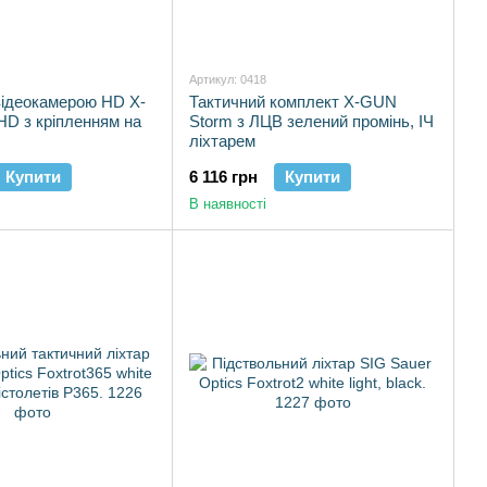
Артикул: 0418
 відеокамерою HD X-
Тактичний комплект X-GUN
D з кріпленням на
Storm з ЛЦВ зелений промінь, ІЧ
ліхтарем
Купити
6 116 грн
Купити
В наявності