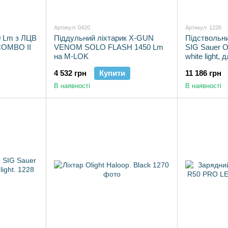
Артикул: 0420
Артикул: 1226
0 Lm з ЛЦВ
Піддульний ліхтарик X-GUN
Підствольни
COMBO II
VENOM SOLO FLASH 1450 Lm
SIG Sauer O
на M-LOK
white light, 
4 532 грн
Купити
11 186 грн
В наявності
В наявності