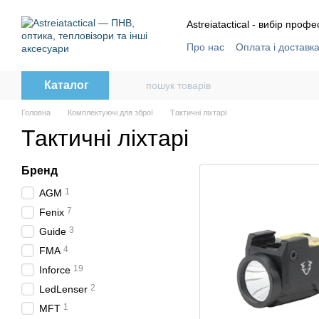
Перейти до основного контенту
Astreiatactical - вибір профе
Про нас
Оплата і доставк
Відгуки
Угода користува
Каталог
Головна
Комплектуючі для зброї
Тактичні ліхтарі
Тактичні ліхтарі
Бренд
1
AGM
7
Fenix
3
Guide
4
FMA
19
Inforce
2
LedLenser
1
MFT