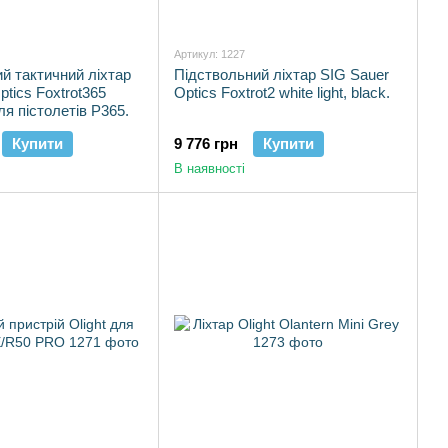
Артикул: 1227
й тактичний ліхтар
Підствольний ліхтар SIG Sauer
ptics Foxtrot365
Optics Foxtrot2 white light, black.
для пістолетів P365.
Купити
9 776 грн
Купити
В наявності