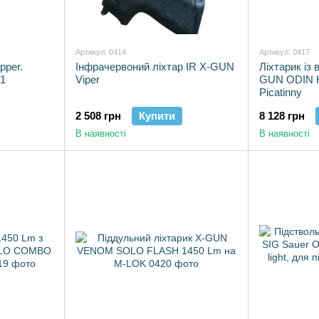
Артикул: 0414
Артикул: 0417
pper.
Інфрачервоний ліхтар IR X-GUN
Ліхтарик із
01
Viper
GUN ODIN H
Picatinny
2 508 грн
Купити
8 128 грн
В наявності
В наявності