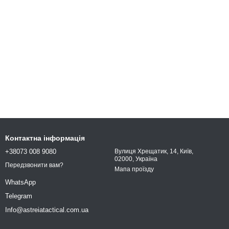
Контактна інформація
+38073 008 9080
Вулиця Хрещатик, 14, Київ,
02000, Україна
Передзвонити вам?
Мапа проїзду
WhatsApp
Telegram
Info@astreiatactical.com.ua