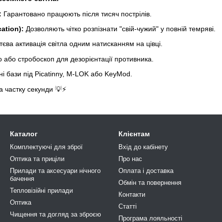
:
Гарантовано працюють після тисяч пострілів.
cation):
Дозволяють чітко розпізнати "свій-чужий" у повній темряві.
єва активація світла одним натисканням на цівці.
о або стробоскоп для дезорієнтації противника.
ні бази під Picatinny, M-LOK або KeyMod.
а частку секунди 💡⚡
Каталог
Клієнтам
Комплектуючі для зброї
Вхід до кабінету
Оптика та приціли
Про нас
Прилади та аксесуари нічного
Оплата і доставка
бачення
Обмін та повернення
Тепловізійні прилади
Контакти
Оптика
Статті
Чищення та догляд за зброєю
Програма лояльності