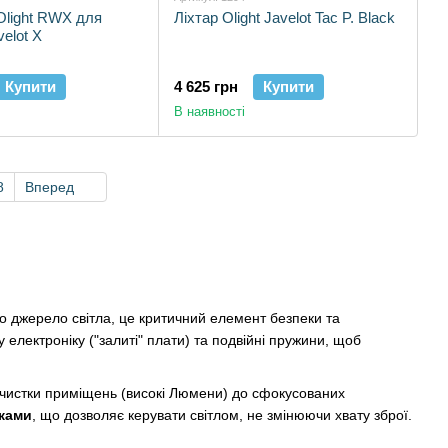
Olight RWX для
Ліхтар Olight Javelot Tac P. Black
velot X
Купити
4 625 грн
Купити
В наявності
8
Вперед
о джерело світла, це критичний елемент безпеки та
 електроніку ("залиті" плати) та подвійні пружини, щоб
 зачистки приміщень (високі Люмени) до сфокусованих
ками
, що дозволяє керувати світлом, не змінюючи хвату зброї.