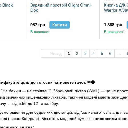
o Black
Зарядний пристрій Olight Omni-
Кнопка Д/К 
Dok
Warrior X/Ja
987 грн
Купити
1 368 грн
В наявності
В наявності
Назад
1
2
3
4
5
6
...
ифікуйте ціль до того, як натиснете гачок 🔦🌑
: "Не бачиш — не стріляєш". Збройовий ліхтар (WML) — це не прост
 від звичайних кишенькових ліхтарів, тактичні моделі мають захищену
чу — від 5.56 до 12-го калібру.
нуємо рішення для будь-яких дистанцій: від "заливного" світла для
полі (високі Кандели). Більшість моделей сумісні з
виносними кноп
есійного світла: