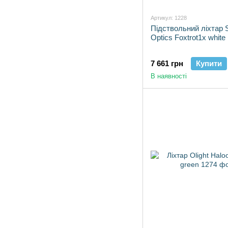
Артикул: 1228
Підствольний ліхтар 
Optics Foxtrot1x white l
7 661 грн
Купити
В наявності