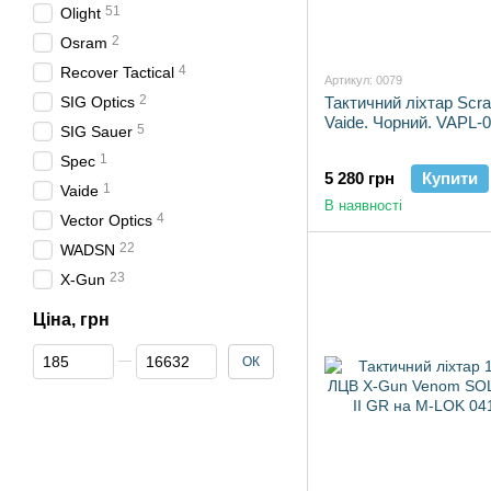
51
Olight
2
Osram
4
Recover Tactical
Артикул: 0079
2
SIG Optics
Тактичний ліхтар Scra
Vaide. Чорний. VAPL-
5
SIG Sauer
1
Spec
5 280 грн
Купити
1
Vaide
В наявності
4
Vector Optics
22
WADSN
23
X-Gun
Ціна, грн
Від Ціна, грн
До Ціна, грн
ОК