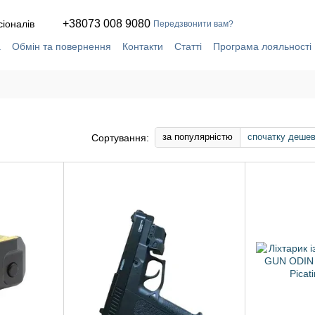
+38073 008 9080
сіоналів
Передзвонити вам?
а
Обмін та повернення
Контакти
Статті
Програма лояльності
ча
Сервіс і ремонт у власній майстерні
за популярністю
спочатку деше
Сортування: