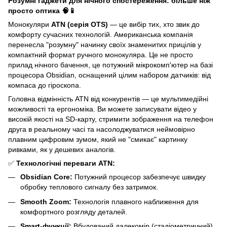
Розумні гаджети для нічного спостереження: більше ніж
просто оптика 🧠📱
Монокуляри
ATN (серія OTS)
— це вибір тих, хто звик до
комфорту сучасних технологій. Американська компанія
перенесла "розумну" начинку своїх знаменитих прицілів у
компактний формат ручного монокуляра. Це не просто
прилад нічного бачення, це потужний мікрокомп'ютер на базі
процесора Obsidian, оснащений цілим набором датчиків: від
компаса до гіроскопа.
Головна відмінність ATN від конкурентів — це мультимедійні
можливості та ергономіка. Ви можете записувати відео у
високій якості на SD-карту, стримити зображення на телефон
друга в реальному часі та насолоджуватися неймовірно
плавним цифровим зумом, який не "смикає" картинку
ривками, як у дешевих аналогів.
✅
Технологічні переваги ATN:
Obsidian Core:
Потужний процесор забезпечує швидку
обробку теплового сигналу без затримок.
Smooth Zoom:
Технологія плавного наближення для
комфортного розгляду деталей.
Smart-функції:
Вбудований далекомір (стадіометричний),