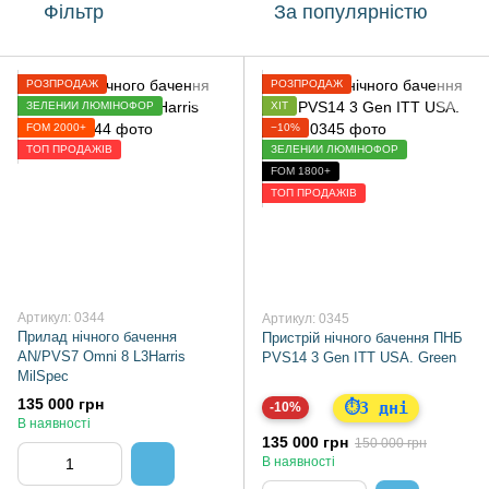
Фільтр
За популярністю
РОЗПРОДАЖ
РОЗПРОДАЖ
ЗЕЛЕНИЙ ЛЮМІНОФОР
ХІТ
FOM 2000+
−10%
ТОП ПРОДАЖІВ
ЗЕЛЕНИЙ ЛЮМІНОФОР
FOM 1800+
ТОП ПРОДАЖІВ
Артикул: 0344
Артикул: 0345
Прилад нічного бачення
Пристрій нічного бачення ПНБ
AN/PVS7 Omni 8 L3Harris
PVS14 3 Gen ITT USA. Green
MilSpec
135 000 грн
3 дні
⏱
-10%
В наявності
135 000 грн
150 000 грн
В наявності