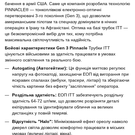
бачення в армії США. Саме ця компанія розробила технологію
PINNACLE® — тонкоплівкові електронно-оптичні
перетворювачі 3-го покоління (Gen 3), що дозволили
американським пілотам та спецназу домінувати в нічних
операціях в Іраку та Афганістані. Оптика на базі трубок ITT —
це безкомпромісний вибір для тих, кому потрібна
максимальна світлочутливість та надійність.
Бойові характеристики Gen 3 Pinnacle
Трубки ITT
цінуються військовими за здатність працювати в умовах
змінного освітлення та реального бою.
Autogating (Автогейтинг):
Ця функція миттєво регулює
напругу на фотокатоді, захищаючи ЕОП від вигорання при
яскравих спалахах (вибухи, трасери, ліхтарі) та зберігаючи
чіткість картинки без ефекту "засліплення" оператора.
Роздільна здатність:
ЕОП ITT забезпечують роздільну
здатність 64-72 шт/мм, що дозволяє розрізняти деталі
екіпірування та ідентифікувати обличчя на великих
дистанціях у повній темряві.
Відсутність "Halo":
Мінімізований ефект ореолу навколо
джерел світла дозволяє комфортно працювати в міських
умовах (вуличні ліхтарі, вікна).