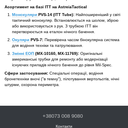
Асортимент на базі ITT на AstreiaTactical
Монокуляри
PVS-14 (ITT Tube):
Найпоширеніший у світі
тактичний монокуляр. Встановлюється на шолом, зброю
або використовується з рук. З трубкою ITT він
перетворюється на еталон нічного бачення.
Окуляри
PVS-7:
Перевірена часом бінокулярна система
для водіння техніки та патрулювання.
Змінні ЕОП
(MX-10160, MX-11769):
Оригінальні
американські трубки для ремонту або модернізації
існуючих приладів нічного бачення до рівня Mil-Spec.
Сфери застосування:
Спеціальні операції, водіння
бронетехніки вночі ("в темну"), пілотування вертольотів, нічні
штурми, охорона периметра.
+38073 008 9080
Контакти