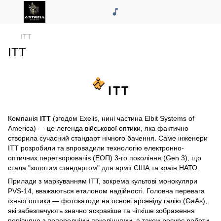
ITT
ITT
Компанія
ITT
(згодом Exelis, нині частина Elbit Systems of
America) — це легенда військової оптики, яка фактично
створила сучасний стандарт нічного бачення. Саме інженери
ITT розробили та впровадили технологію електронно-
оптичних перетворювачів (ЕОП) 3-го покоління (Gen 3), що
стала "золотим стандартом" для армії США та країн НАТО.
Прилади з маркуванням ITT, зокрема культові монокуляри
PVS-14, вважаються еталоном надійності. Головна перевага
їхньої оптики — фотокатоди на основі арсеніду галію (GaAs),
які забезпечують значно яскравіше та чіткіше зображення
порівняно з попередніми поколіннями, а також ресурс роботи