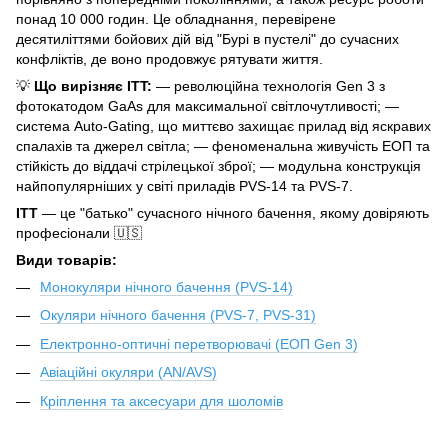
понад 10 000 годин. Це обладнання, перевірене
десятиліттями бойових дій від "Бурі в пустелі" до сучасних
конфліктів, де воно продовжує рятувати життя.
💡
Що вирізняє ITT:
— революційна технологія Gen 3 з
фотокатодом GaAs для максимальної світлочутливості; —
система Auto-Gating, що миттєво захищає прилад від яскравих
спалахів та джерел світла; — феноменальна живучість ЕОП та
стійкість до віддачі стрілецької зброї; — модульна конструкція
найпопулярніших у світі приладів PVS-14 та PVS-7.
ITT
— це "батько" сучасного нічного бачення, якому довіряють
професіонали 🇺🇸
Види товарів:
Монокуляри нічного бачення (PVS-14)
Окуляри нічного бачення (PVS-7, PVS-31)
Електронно-оптичні перетворювачі (ЕОП Gen 3)
Авіаційні окуляри (AN/AVS)
Кріплення та аксесуари для шоломів