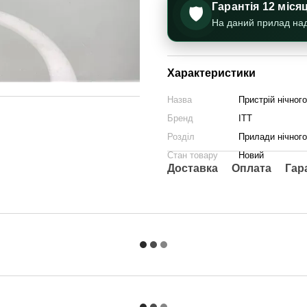
Гарантія 12 міся
🛡️
На даний прилад нада
Характеристики
Назва
Пристрій нічног
Бренд
ITT
Розділ
Прилади нічного
Стан товару
Новий
Доставка
Оплата
Гар