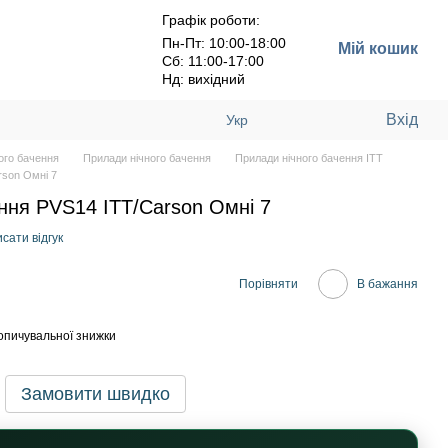
Графік роботи:
Пн-Пт: 10:00-18:00
Мій кошик
Сб: 11:00-17:00
Нд: вихідний
Вхід
Укр
ого бачення
Прилади нічного бачення
Прилади нічного бачення ITT
rson Омні 7
ення PVS14 ITT/Carson Омні 7
сати відгук
Порівняти
В бажання
опичувальної знижки
Замовити швидко