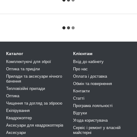
Каталог
Клієнтам
Комплектуючі для зброї
Вхід до кабінету
Оптика та приціли
Про нас
Прилади та аксесуари нічного
Оплата і доставка
бачення
Обмін та повернення
Тепловізійні прилади
Контакти
Оптика
Статті
Чищення та догляд за зброєю
Програма лояльності
Екіпірування
Відгуки
Квадрокоптер
Угода користувача
Аксесуари для квадрокоптерів
Сервіс і ремонт у власній
Аксесуари
майстерні