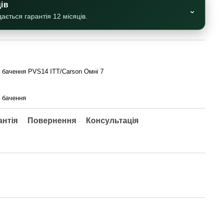
ців
⌄
ється гарантія 12 місяців.
о бачення PVS14 ITT/Carson Омні 7
 бачення
антія
Повернення
Консультація