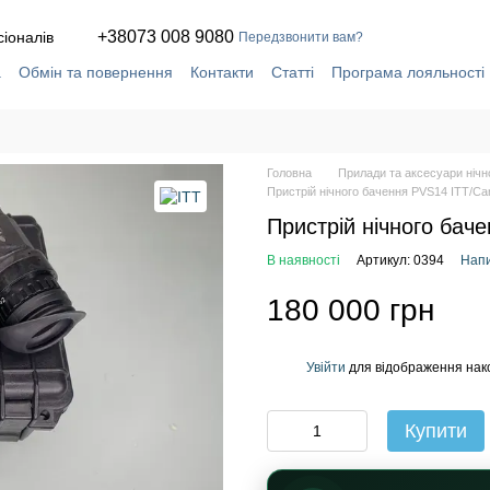
+38073 008 9080
сіоналів
Передзвонити вам?
а
Обмін та повернення
Контакти
Статті
Програма лояльності
ча
Сервіс і ремонт у власній майстерні
Головна
Прилади та аксесуари нічн
Пристрій нічного бачення PVS14 ITT/Ca
Пристрій нічного бач
В наявності
Артикул: 0394
Напи
180 000 грн
Увійти
для відображення нак
%
Купити