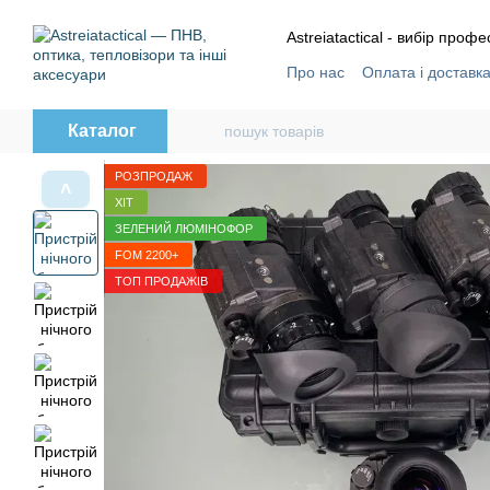
Перейти до основного контенту
Astreiatactical - вибір профе
Про нас
Оплата і доставк
Відгуки
Угода користува
Каталог
РОЗПРОДАЖ
˄
ХІТ
ЗЕЛЕНИЙ ЛЮМІНОФОР
FOM 2200+
ТОП ПРОДАЖІВ