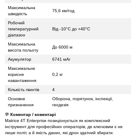
Максимальна
75,6 км/год
швидкість
Робочий
температурний
Від -10°C до +40°C
діапазон
Максимальна
До 6000 м
висота польоту
Акумулятор
6741 мАг
Максимальне
корисне
0,2 кг
навантаження
Кількість гвинтів
4
Основне
Оборона, порятунок, інспекції,
призначення
геодезія
💬
Коментар / коментарі
Matrice 4T Enterprise позиціонується як комплексний
інструмент для професійних операторів, де ключовим є не
лише політ, а й якість даних, які дрон здатний збирати.