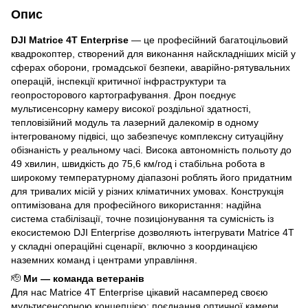
Опис
DJI Matrice 4T Enterprise
— це професійний багатоцільовий
квадрокоптер, створений для виконання найскладніших місій у
сферах оборони, громадської безпеки, аварійно-рятувальних
операцій, інспекції критичної інфраструктури та
геопросторового картографування. Дрон поєднує
мультисенсорну камеру високої роздільної здатності,
тепловізійний модуль та лазерний далекомір в одному
інтегрованому підвісі, що забезпечує комплексну ситуаційну
обізнаність у реальному часі. Висока автономність польоту до
49 хвилин, швидкість до 75,6 км/год і стабільна робота в
широкому температурному діапазоні роблять його придатним
для тривалих місій у різних кліматичних умовах. Конструкція
оптимізована для професійного використання: надійна
система стабілізації, точне позиціонування та сумісність із
екосистемою DJI Enterprise дозволяють інтегрувати Matrice 4T
у складні операційні сценарії, включно з координацією
наземних команд і центрами управління.
🫡
Ми — команда ветеранів
Для нас Matrice 4T Enterprise цікавий насамперед своєю
мультисенсорною концепцією: поєднання оптичної камери,