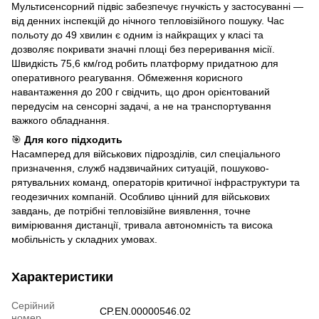
Мультисенсорний підвіс забезпечує гнучкість у застосуванні —
від денних інспекцій до нічного тепловізійного пошуку. Час
польоту до 49 хвилин є одним із найкращих у класі та
дозволяє покривати значні площі без переривання місії.
Швидкість 75,6 км/год робить платформу придатною для
оперативного реагування. Обмеження корисного
навантаження до 200 г свідчить, що дрон орієнтований
передусім на сенсорні задачі, а не на транспортування
важкого обладнання.
🎯
Для кого підходить
Насамперед для військових підрозділів, сил спеціального
призначення, служб надзвичайних ситуацій, пошуково-
рятувальних команд, операторів критичної інфраструктури та
геодезичних компаній. Особливо цінний для військових
завдань, де потрібні тепловізійне виявлення, точне
вимірювання дистанції, тривала автономність та висока
мобільність у складних умовах.
Характеристики
Серійний
CP.EN.00000546.02
номер