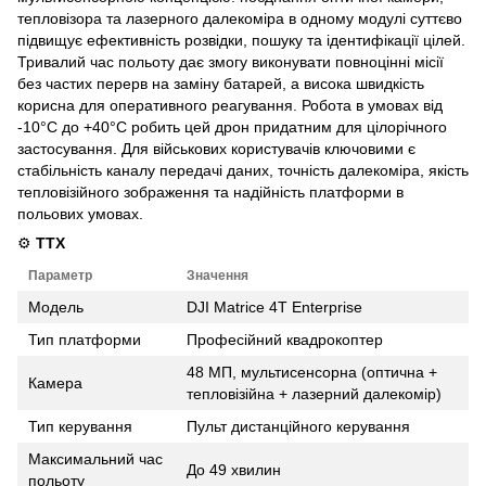
тепловізора та лазерного далекоміра в одному модулі суттєво
підвищує ефективність розвідки, пошуку та ідентифікації цілей.
Тривалий час польоту дає змогу виконувати повноцінні місії
без частих перерв на заміну батарей, а висока швидкість
корисна для оперативного реагування. Робота в умовах від
-10°C до +40°C робить цей дрон придатним для цілорічного
застосування. Для військових користувачів ключовими є
стабільність каналу передачі даних, точність далекоміра, якість
тепловізійного зображення та надійність платформи в
польових умовах.
⚙️
ТТХ
Параметр
Значення
Модель
DJI Matrice 4T Enterprise
Тип платформи
Професійний квадрокоптер
48 МП, мультисенсорна (оптична +
Камера
тепловізійна + лазерний далекомір)
Тип керування
Пульт дистанційного керування
Максимальний час
До 49 хвилин
польоту