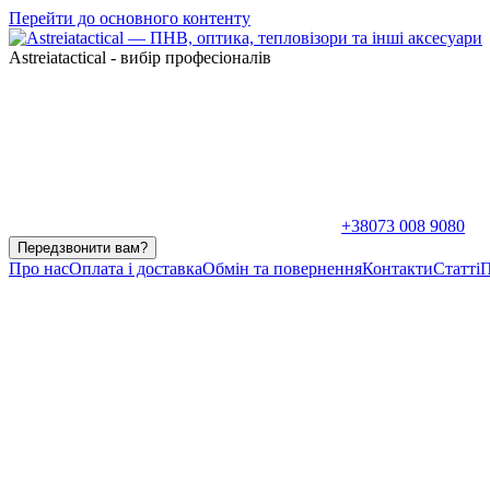
Перейти до основного контенту
Astreiatactical - вибір професіоналів
+38073 008 9080
Передзвонити вам?
Про нас
Оплата і доставка
Обмін та повернення
Контакти
Статті
П