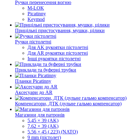
Ручки перенесення вогню
M-LOK
Picatinny
Keymod
Прицільні пристосування, мушки, цілики
Ручки пістолетні
Для AK рукоятки пістолетні
Для AR рукоятки пістолетні
Інші рукоятки пістолетні
Приклади та буферні трубки
Планки Picatinny
Аксесуари до AR
Компенсатори, ДТК (дульне гальмо компенсатор)
Магазини для патронів
5.45 × 39 (AK)
7.62 × 39 (AK)
5.56 × 45 (.223) (NATO)
9 mm (пістолет)