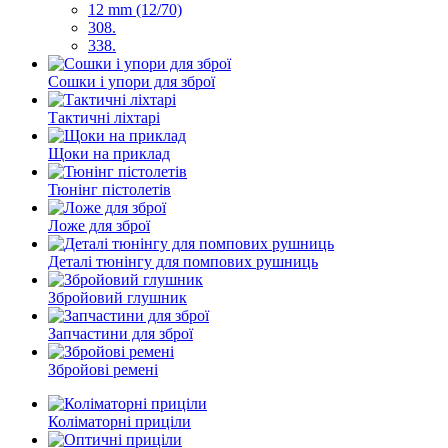
12 mm (12/70)
308.
338.
Сошки і упори для зброї
Тактичні ліхтарі
Щоки на приклад
Тюнінг пістолетів
Ложе для зброї
Деталі тюнінгу для помпових рушниць
Збройовий глушник
Запчастини для зброї
Збройові ремені
Коліматорні приціли