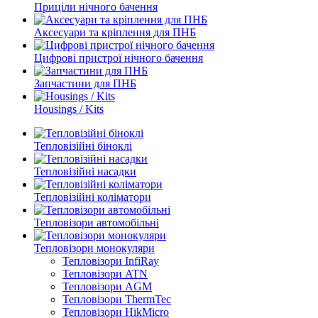
Приціли нічного бачення
Аксесуари та кріплення для ПНБ
Цифрові пристрої нічного бачення
Запчастини для ПНБ
Housings / Kits
Тепловізійні біноклі
Тепловізійні насадки
Тепловізійні коліматори
Тепловізори автомобільні
Тепловізори монокуляри
Тепловізори InfiRay
Тепловізори ATN
Тепловізори AGM
Тепловізори ThermTec
Тепловізори HikMicro