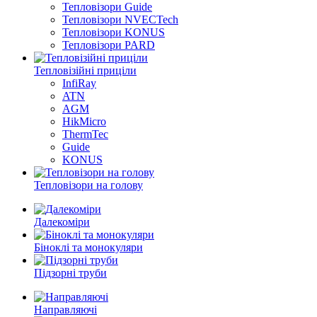
Тепловізори Guide
Тепловізори NVECTech
Тепловізори KONUS
Тепловізори PARD
Тепловізійні приціли
InfiRay
ATN
AGM
HikMicro
ThermTec
Guide
KONUS
Тепловізори на голову
Далекоміри
Біноклі та монокуляри
Підзорні труби
Направляючі