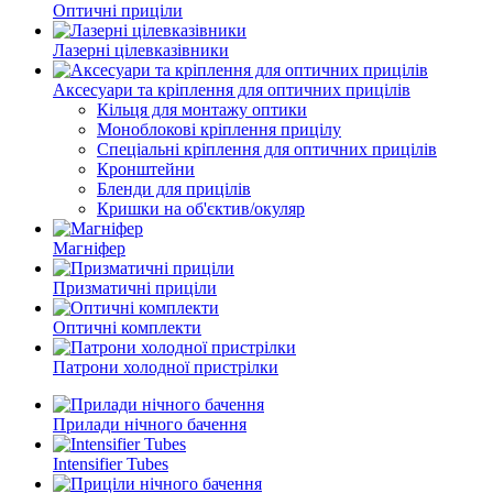
Оптичні приціли
Лазерні цілевказівники
Аксесуари та кріплення для оптичних прицілів
Кільця для монтажу оптики
Моноблокові кріплення прицілу
Спеціальні кріплення для оптичних прицілів
Кронштейни
Бленди для прицілів
Кришки на об'єктив/окуляр
Магніфер
Призматичні приціли
Оптичні комплекти
Патрони холодної пристрілки
Прилади нічного бачення
Intensifier Tubes