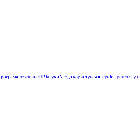
рограма лояльності
Відгуки
Угода користувача
Сервіс і ремонт у 