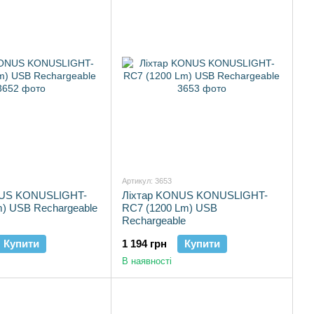
увані безпосередньо на склі для максимальної надійності; —
30 з підсвічуванням; — повна водонепроникність та
відношення ціни та якості на ринку.
кожному 🔭
Артикул: 3653
NUS KONUSLIGHT-
Ліхтар KONUS KONUSLIGHT-
m) USB Rechargeable
RC7 (1200 Lm) USB
Rechargeable
Купити
1 194 грн
Купити
В наявності