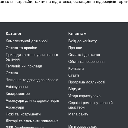
вчальні стрільби, тактична підготовка, оснащення підрозділів терит
Каталог
Клієнтам
Комплектуючі для зброї
Вхід до кабінету
Оптика та приціли
Про нас
Прилади та аксесуари нічного
Оплата і доставка
бачення
Обмін та повернення
Тепловізійні прилади
Контакти
Оптика
Статті
Чищення та догляд за зброєю
Програма лояльності
Екіпірування
Відгуки
Квадрокоптер
Угода користувача
Аксесуари для квадрокоптерів
Сервіс і ремонт у власній
Аксесуари
майстерні
Ножі та інструменти
Мапа сайту
Ліхтарі та елементи живлення
Ми в соцмережах
РЕБ (радіоелектронна