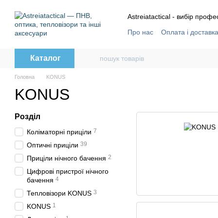
Перейти до основного контенту
Astreiatactical - вибір профе
Про нас
Оплата і доставк
Відгуки
Угода користува
Каталог
Головна
KONUS
KONUS
Розділ
7
Коліматорні приціли
39
Оптичні приціли
2
Приціли нічного бачення
Цифрові пристрої нічного
4
бачення
3
Тепловізори KONUS
1
KONUS