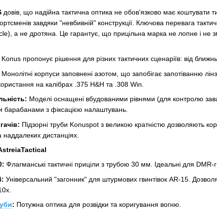
S
довів, що надійна тактична оптика не обов'язково має коштувати 
спортсменів завдяки "невбивній" конструкції. Ключова перевага так
icle), а не дротяна. Це гарантує, що прицільна марка не лопне і не з
Konus пропонує рішення для різних тактичних сценаріїв: від ближнь
Монолітні корпуси заповнені азотом, що запобігає запотіванню лінз
користання на калібрах .375 H&H та .308 Win.
льність:
Моделі оснащені вбудованими рівнями (для контролю завалу
ми барабанами з фіксацією налаштувань.
гачів:
Підзорні труби Konuspot з великою кратністю дозволяють кор
а наддалеких дистанціях.
treiaTactical
0:
Флагманські тактичні приціли з трубою 30 мм. Ідеальні для DMR-гв
4:
Універсальний "загонник" для штурмових гвинтівок AR-15. Дозволя
10x.
руби
:
Потужна оптика для розвідки та коригування вогню.