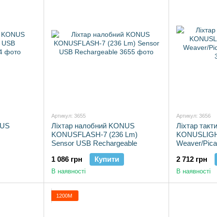
Артикул: 3655
Артикул: 3656
NUS
Ліхтар налобний KONUS
Ліхтар так
KONUSFLASH-7 (236 Lm)
KONUSLIGHT
Sensor USB Rechargeable
Weaver/Pica
1 086 грн
Купити
2 712 грн
В наявності
В наявності
1200М