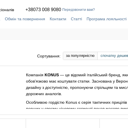
+38073 008 9080
сіоналів
Передзвонити вам?
а
Обмін та повернення
Контакти
Статті
Програма лояльності
ча
Сервіс і ремонт у власній майстерні
за популярністю
спочатку деше
Сортування:
Компанія
KONUS
— це відомий італійський бренд, яки
обов'язково має коштувати статки. Заснована у Верон
дизайну з доступністю, пропонуючи стрільцям та мис
дорожчих аналогів.
Особливою гордістю Konus є серія тактичних прицілів
перших у своєму ціновому сегменті почав масово вико
сітки. Це означає, що перехрестя не порветься і не змі
Для початківців та тих, хто шукає надійний "робочий 
🇮🇹