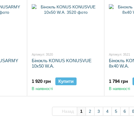
Артикул: 3520
Артикул: 3521
NUSARMY
Бінокль KONUS KONUSVUE
Бінокль K
10x50 W.A.
8x40 W.A.
1 920 грн
Купити
1 794 грн
В наявності
В наявності
Назад
1
2
3
4
5
6