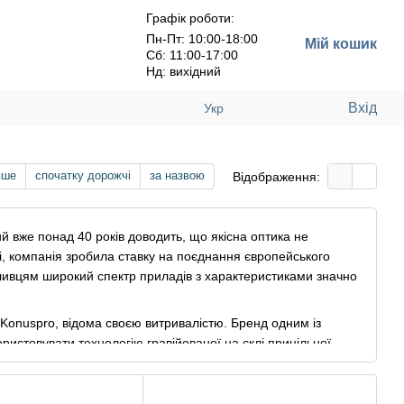
Графік роботи:
Пн-Пт: 10:00-18:00
Мій кошик
Сб: 11:00-17:00
Нд: вихідний
Вхід
Укр
вше
спочатку дорожчі
за назвою
Відображення:
й вже понад 40 років доводить, що якісна оптика не
і, компанія зробила ставку на поєднання європейського
ливцям широкий спектр приладів з характеристиками значно
 Konuspro, відома своєю витривалістю. Бренд одним із
ристовувати технологію гравійованої на склі прицільної
ститься навіть під дією потужної віддачі великих калібрів.
інструмент" без зайвих переплат, Konus є ідеальним вибором