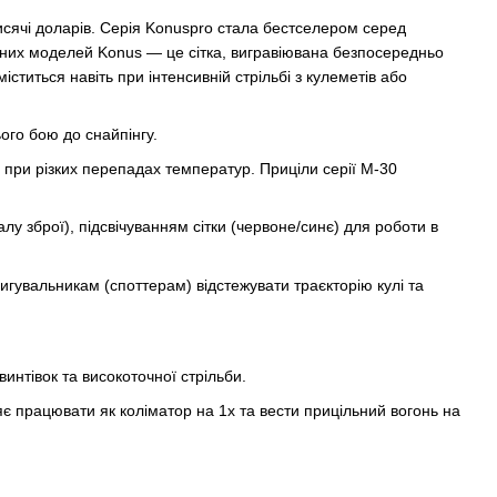
тисячі доларів. Серія Konuspro стала бестселером серед
тичних моделей Konus — це сітка, вигравіювана безпосередньо
міститься навіть при інтенсивній стрільбі з кулеметів або
ого бою до снайпінгу.
 при різких перепадах температур. Приціли серії M-30
 зброї), підсвічуванням сітки (червоне/синє) для роботи в
игувальникам (споттерам) відстежувати траєкторію кулі та
интівок та високоточної стрільби.
є працювати як коліматор на 1x та вести прицільний вогонь на