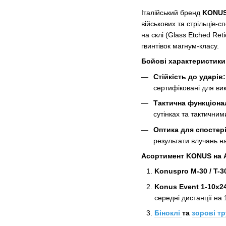
Італійський бренд
KONU
військових та стрільців-
на склі (Glass Etched Ret
гвинтівок магнум-класу.
Бойові характеристики
Стійкість до ударів:
сертифіковані для ви
Тактична функціона
сутінках та тактични
Оптика для спостері
результати влучань н
Асортимент KONUS на As
Konuspro M-30 / T-3
Konus Event 1-10x2
середні дистанції на 
Біноклі
та
зорові т