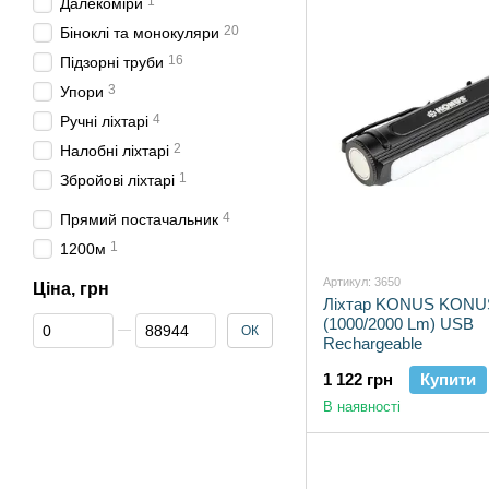
1
Далекоміри
20
Біноклі та монокуляри
16
Підзорні труби
3
Упори
4
Ручні ліхтарі
2
Налобні ліхтарі
1
Збройові ліхтарі
4
Прямий постачальник
1
1200м
Артикул: 3650
Ціна, грн
Ліхтар KONUS KONU
Від Ціна, грн
До Ціна, грн
(1000/2000 Lm) USB
ОК
Rechargeable
1 122 грн
Купити
В наявності