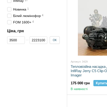
37
InfiRay
1
Новинка
4
Білий люмінофор
4
FOM 1600+
Ціна, грн
Від Ціна, грн
До Ціна, грн
ОК
Артикул: 3429
Тепловізійна насадка
InfiRay Jerry C5 Clip-
Imager
175 000 грн
Купит
В наявності