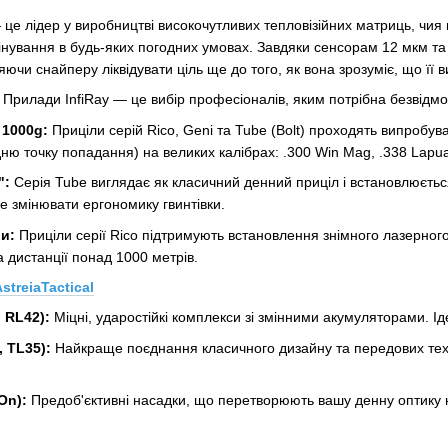
 це лідер у виробництві високочутливих тепловізійних матриць, чия 
інування в будь-яких погодних умовах. Завдяки сенсорам 12 мкм та а
яючи снайперу ліквідувати ціль ще до того, як вона зрозуміє, що її 
Прилади InfiRay — це вибір професіоналів, яким потрібна безвідмо
 1000g:
Приціли серій Rico, Geni та Tube (Bolt) проходять випробу
ю точку попадання) на великих калібрах: .300 Win Mag, .338 Lapu
":
Серія Tube виглядає як класичний денний приціл і встановлюєтьс
е змінювати ергономику гвинтівки.
и:
Приціли серії Rico підтримують встановлення знімного лазерного
а дистанції понад 1000 метрів.
streiaTactical
 RL42):
Міцні, ударостійкі комплекси зі змінними акумуляторами. Ід
 TL35):
Найкраще поєднання класичного дизайну та передових тех
On):
Предоб'єктивні насадки, що перетворюють вашу денну оптику н