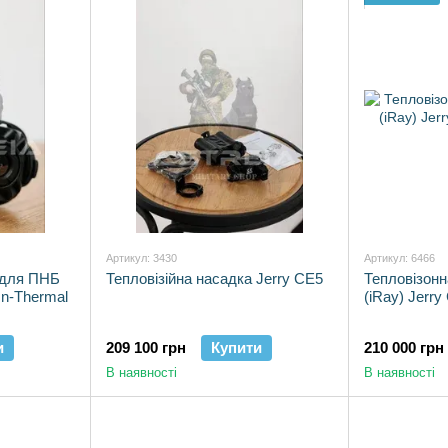
для підвищення контрасту в негоду; — висока частот
рухомими цілями; — компактність та енергоефективні
InfiRay
— кришталева чіткість, що не залишає місця д
Види товарів:
Тепловізійні приціли
Тепловізійні монокуляри
Тепловізійні насадки (Clip-On)
Лазерні далекоміри
Тепловізійні модулі для смартфонів
Артикул: 3430
Артикул: 6466
 для ПНБ
Тепловізійна насадка Jerry CE5
Тепловізонн
On-Thermal
(iRay) Jerr
и
209 100 грн
Купити
210 000 грн
В наявності
В наявності