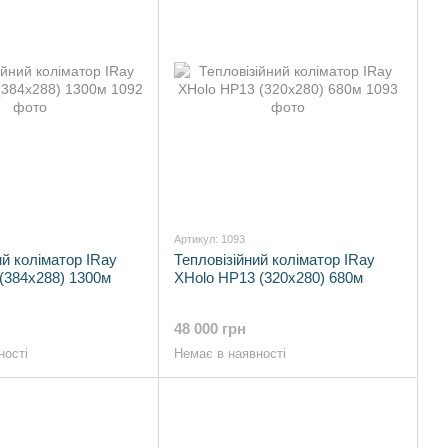
Артикул: 1093
ий коліматор IRay
Тепловізійний коліматор IRay
(384x288) 1300м
XHolo HP13 (320x280) 680м
48 000 грн
ності
Немає в наявності