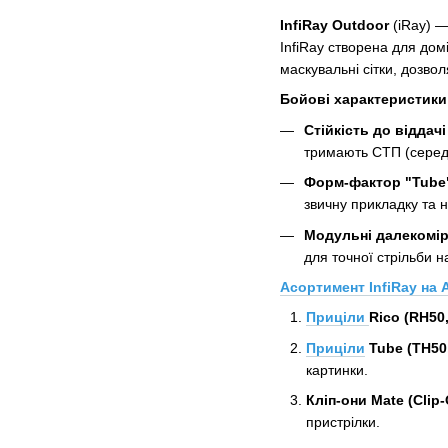
InfiRay Outdoor
(iRay) —
InfiRay створена для дом
маскувальні сітки, дозвол
Бойові характеристики
Стійкість до віддачі
тримають СТП (середн
Форм-фактор "Tube
звичну прикладку та н
Модульні далекомір
для точної стрільби н
Асортимент InfiRay на A
Приціли
Rico (RH50,
Приціли
Tube (TH50,
картинки.
Кліп-они Mate (Clip-
пристрілки.