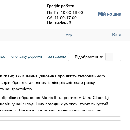
Графік роботи:
Пн-Пт: 10:00-18:00
Мій кошик
Сб: 11:00-17:00
Нд: вихідний
Вхід
Укр
вше
спочатку дорожчі
за назвою
Відображення:
 гігант, який змінив уявлення про якість тепловізійного
рів, бренд став одним із лідерів світового ринку,
а контрастністю.
бробки зображення Matrix III та режимом Ultra-Clear. Ці
у навіть у найскладніших погодних умовах, таких як густий
ктивність. Від компактних монокулярів для пошуку до
о вимагає максимуму від кожного пікселя 🔥
з кроком пікселя 12 мікрон; — унікальний режим Ultra-Clear