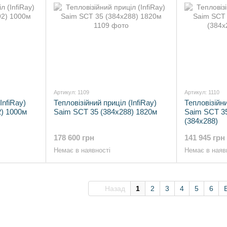
Артикул: 1109
Артикул: 1110
InfiRay)
Тепловізійний приціл (InfiRay)
Тепловізійни
) 1000м
Saim SCT 35 (384x288) 1820м
Saim SCT 3
(384x288)
178 600 грн
141 945 грн
Немає в наявності
Немає в наяв
Назад
1
2
3
4
5
6