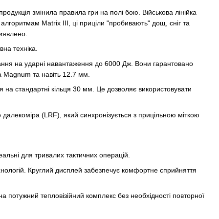
продукція змінила правила гри на полі бою. Військова лінійка
лгоритмам Matrix III, ці приціли "пробивають" дощ, сніг та
виявлено.
вна техніка.
вання на ударні навантаження до 6000 Дж. Вони гарантовано
a Magnum та навіть 12.7 мм.
я на стандартні кільця 30 мм. Це дозволяє використовувати
 далекоміра (LRF), який синхронізується з прицільною міткою
еальні для тривалих тактичних операцій.
нологій. Круглий дисплей забезпечує комфортне сприйняття
а потужний тепловізійний комплекс без необхідності повторної