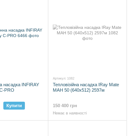
а оновлення кадрів для комфортного спостереження за
сть приладів.
ля сумнівів 🎯
Артикул: 1082
а насадка INFIRAY
Тепловізійна насадка IRay Mate
y C-PRO
MAH 50 (640x512) 2597м
Купити
150 400 грн
Немає в наявності