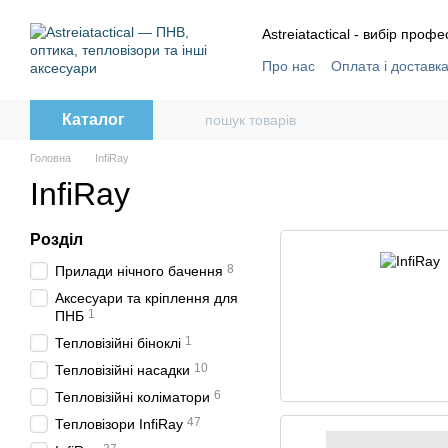
Перейти до основного контенту
Astreiatactical - вибір профе
Про нас
Оплата і доставк
Відгуки
Угода користува
Каталог
Головна
InfiRay
InfiRay
Розділ
8
Прилади нічного бачення
Аксесуари та кріплення для
1
ПНБ
1
Тепловізійні біноклі
10
Тепловізійні насадки
6
Тепловізійні коліматори
47
Тепловізори InfiRay