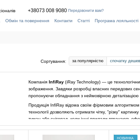
+38073 008 9080
сіоналів
Передзвонити вам?
а
Обмін та повернення
Контакти
Статті
Програма лояльності
ча
Сервіс і ремонт у власній майстерні
за популярністю
спочатку деше
Сортування:
Компанія
InfiRay
(iRay Technology) — це технологічний
зображення. Завдяки розробці власних передових сенсо
пропонуючи обладнання з неймовірною деталізацією т
Продукція InfiRay відома своїм фірмовим алгоритмом о
технології дозволяють отримати чітку, "різку" картинк
туман або снігопад, коли інші прилади втрачають ефе
потужних прицілів серії Rico — це техніка для тих, хт
💡
Що вирізняє InfiRay:
— передові сенсори iRayVox 
НОВИНКА