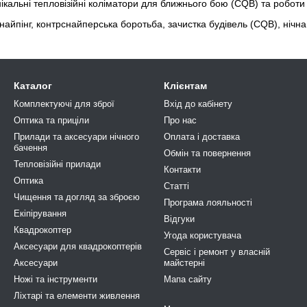
ікальні тепловізійні коліматори для ближнього бою (CQB) та роботи
айпінг, контрснайперська боротьба, зачистка будівель (CQB), нічна 
Каталог
Клієнтам
Комплектуючі для зброї
Вхід до кабінету
Оптика та приціли
Про нас
Прилади та аксесуари нічного
Оплата і доставка
бачення
Обмін та повернення
Тепловізійні прилади
Контакти
Оптика
Статті
Чищення та догляд за зброєю
Програма лояльності
Екіпірування
Відгуки
Квадрокоптер
Угода користувача
Аксесуари для квадрокоптерів
Сервіс і ремонт у власній
Аксесуари
майстерні
Ножі та інструменти
Мапа сайту
Ліхтарі та елементи живлення