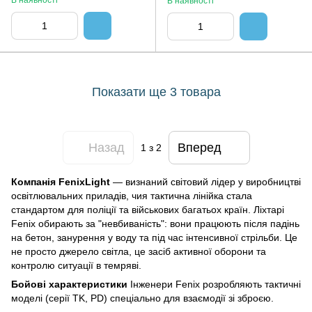
В наявності
В наявності
Показати ще 3 товара
Назад
Вперед
1
з 2
Компанія FenixLight
— визнаний світовий лідер у виробництві
освітлювальних приладів, чия тактична лінійка стала
стандартом для поліції та військових багатьох країн. Ліхтарі
Fenix обирають за "невбиваність": вони працюють після падінь
на бетон, занурення у воду та під час інтенсивної стрільби. Це
не просто джерело світла, це засіб активної оборони та
контролю ситуації в темряві.
Бойові характеристики
Інженери Fenix розробляють тактичні
моделі (серії TK, PD) спеціально для взаємодії зі зброєю.