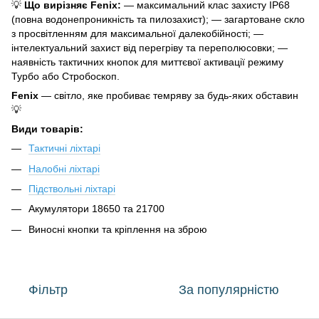
💡
Що вирізняє Fenix:
— максимальний клас захисту IP68
(повна водонепроникність та пилозахист); — загартоване скло
з просвітленням для максимальної далекобійності; —
інтелектуальний захист від перегріву та переполюсовки; —
наявність тактичних кнопок для миттєвої активації режиму
Турбо або Стробоскоп.
Fenix
— світло, яке пробиває темряву за будь-яких обставин
💡
Види товарів:
Тактичні ліхтарі
Налобні ліхтарі
Підствольні ліхтарі
Акумулятори 18650 та 21700
Виносні кнопки та кріплення на зброю
Фільтр
За популярністю