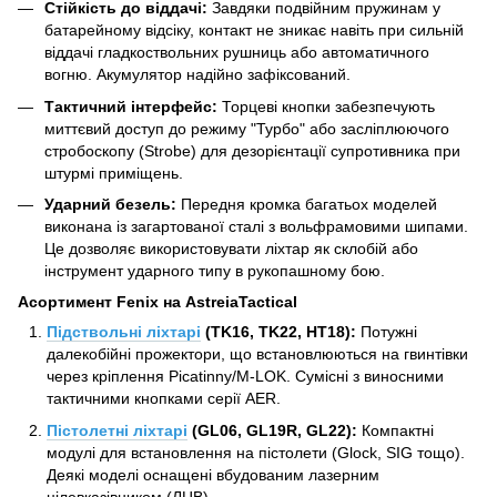
Стійкість до віддачі:
Завдяки подвійним пружинам у
батарейному відсіку, контакт не зникає навіть при сильній
віддачі гладкоствольних рушниць або автоматичного
вогню. Акумулятор надійно зафіксований.
Тактичний інтерфейс:
Торцеві кнопки забезпечують
миттєвий доступ до режиму "Турбо" або засліплюючого
стробоскопу (Strobe) для дезорієнтації супротивника при
штурмі приміщень.
Ударний безель:
Передня кромка багатьох моделей
виконана із загартованої сталі з вольфрамовими шипами.
Це дозволяє використовувати ліхтар як склобій або
інструмент ударного типу в рукопашному бою.
Асортимент Fenix на AstreiaTactical
Підствольні ліхтарі
(TK16, TK22, HT18):
Потужні
далекобійні прожектори, що встановлюються на гвинтівки
через кріплення Picatinny/M-LOK. Сумісні з виносними
тактичними кнопками серії AER.
Пістолетні ліхтарі
(GL06, GL19R, GL22):
Компактні
модулі для встановлення на пістолети (Glock, SIG тощо).
Деякі моделі оснащені вбудованим лазерним
цілевказівником (ЛЦВ).