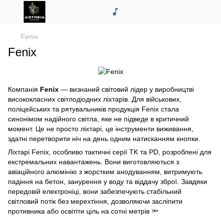
Fenix
Fenix
Компанія
Fenix
— визнаний світовий лідер у виробництві
висококласних світлодіодних ліхтарів. Для військових,
поліцейських та рятувальників продукція Fenix стала
синонімом надійного світла, яке не підведе в критичний
момент. Це не просто ліхтарі, це інструменти виживання,
здатні перетворити ніч на день одним натисканням кнопки.
Ліхтарі Fenix, особливо тактичні серії TK та PD, розроблені для
екстремальних навантажень. Вони виготовляються з
авіаційного алюмінію з жорстким анодуванням, витримують
падіння на бетон, занурення у воду та віддачу зброї. Завдяки
передовій електроніці, вони забезпечують стабільний
світловий потік без мерехтіння, дозволяючи засліпити
противника або освітіти ціль на сотні метрів 🔦