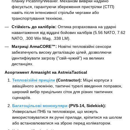
планку Picatinny/Weaver. Механізм вивірки надійно
фіксується, гарантуючи збереження пристрілки (СТП)
навіть після інтенсивної стрільби чергами або
транспортування технікою.
Стійкість до калібрів:
Оптика розрахована на ударні
навантаження від віддачі бойових калібрів (5.56 NATO, 7.62
NATO, .300 Win Mag, .338 LM).
Матриці ArmaCORE™:
Новітні тепловізійні сенсори
забезпечують високу деталізацію цілей, дозволяючи
ідентифікувати загрозу ("свій-чужий") на великих
дистанціях.
Асортимент Armasight на AstreiaTactical
Тепловізійні приціли
(Contractor):
Міцні корпуси з
авіаційного алюмінію, тактичні турелі введення поправок,
широкий вибір прицільних сіток для різних тактичних
сценаріїв.
Багатоцільові монокуляри
(PVS-14, Sidekick):
Універсальні ПНБ та тепловізори, що можуть
використовуватися як ручні прилади, кріпитися на шолом
або встановлюватися на зброю перед коліматором.