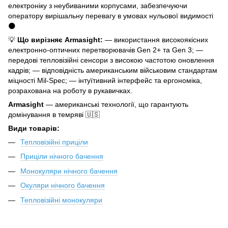
електроніку з неубиваними корпусами, забезпечуючи
оператору вирішальну перевагу в умовах нульової видимості
🌑
💡
Що вирізняє Armasight:
— використання високоякісних
електронно-оптичних перетворювачів Gen 2+ та Gen 3; —
передові тепловізійні сенсори з високою частотою оновлення
кадрів; — відповідність американським військовим стандартам
міцності Mil-Spec; — інтуїтивний інтерфейс та ергономіка,
розрахована на роботу в рукавичках.
Armasight
— американські технології, що гарантують
домінування в темряві 🇺🇸
Види товарів:
Тепловізійні приціли
Приціли нічного бачення
Монокуляри нічного бачення
Окуляри нічного бачення
Тепловізійні монокуляри