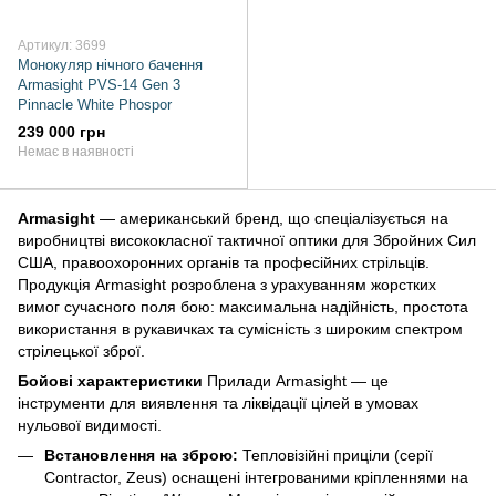
Артикул: 3699
Монокуляр нічного бачення
Armasight PVS-14 Gen 3
Pinnacle White Phospor
239 000 грн
Немає в наявності
Armasight
— американський бренд, що спеціалізується на
виробництві висококласної тактичної оптики для Збройних Сил
США, правоохоронних органів та професійних стрільців.
Продукція Armasight розроблена з урахуванням жорстких
вимог сучасного поля бою: максимальна надійність, простота
використання в рукавичках та сумісність з широким спектром
стрілецької зброї.
Бойові характеристики
Прилади Armasight — це
інструменти для виявлення та ліквідації цілей в умовах
нульової видимості.
Встановлення на зброю:
Тепловізійні приціли (серії
Contractor, Zeus) оснащені інтегрованими кріпленнями на