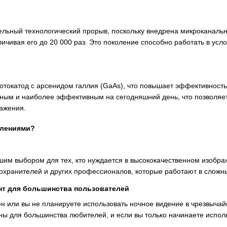
ельный технологический прорыв, поскольку внедрена микроканальн
ичивая его до 20 000 раз. Это поколение способно работать в усл
отокатод с арсенидом галлия (GaAs), что повышает эффективность 
ым и наиболее эффективным на сегодняшний день, что позволяет
ажения.
олениями?
шим выбором для тех, кто нуждается в высококачественном изобра
охранителей и других профессионалов, которые работают в сложны
нт для большинства пользователей
н или вы не планируете использовать ночное видение в чрезвыча
ы для большинства любителей, и если вы только начинаете испол