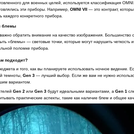
отовленного для военных целей, используется классификация OMNI.
отовлялись эти приборы. Например,
OMNI VII
— это контракт, котор
ь каждого конкретного прибора.
и блемы
важно обратить внимание на качество изображения. Большинство 
ыть «блемы» — световые точки, которые могут нарушить четкость и
альной поломке прибора.
ам подходит?
бюджета и того, как вы планируете использовать ночное видение. 
ой темноты,
Gen 3
— лучший выбор. Если же вам не нужно использо
шим вариантом.
ателей
Gen 2
или
Gen 3
будут идеальными вариантами, а
Gen 1
сле
итывать практические аспекты, такие как наличие блем и общее ка