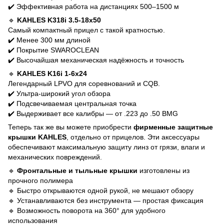
✔️ Эффективная работа на дистанциях 500–1500 м
🔹
KAHLES K318i 3.5-18x50
Самый компактный прицел с такой кратностью.
✔️ Менее 300 мм длиной
✔️ Покрытие SWAROCLEAN
✔️ Высочайшая механическая надёжность и точность
🔹
KAHLES K16i 1-6x24
Легендарный LPVO для соревнований и CQB.
✔️ Ультра-широкий угол обзора
✔️ Подсвечиваемая центральная точка
✔️ Выдерживает все калибры — от .223 до .50 BMG
Теперь так же вы можете приобрести
фирменные защитные
крышки KAHLES
, отдельно от прицелов. Эти аксессуары
обеспечивают максимальную защиту линз от грязи, влаги и
механических повреждений.
🔹
Фронтальные и тыльные крышки
изготовлены из
прочного полимера
🔹 Быстро открываются одной рукой, не мешают обзору
🔹 Устанавливаются без инструмента — простая фиксация
🔹 Возможность поворота на 360° для удобного
использования