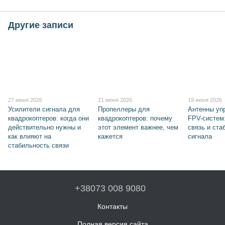
Другие записи
27 июня 2026
21 июня 2026
19 июня 2026
Усилители сигнала для
Пропеллеры для
Антенны уп
квадрокоптеров: когда они
квадрокоптеров: почему
FPV-систем
действительно нужны и
этот элемент важнее, чем
связь и ста
как влияют на
кажется
сигнала
стабильность связи
+38073 008 9080
Контакты
Полная версия сайта