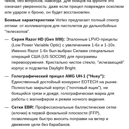
чеков, без вопросов, навсегда. Для бойцов на фронте это
означает уверенность: даже если прицел поврежден осколком
или ударом о броню, он будет восстановлен.
Боевые характеристики
Vortex предлагает полный спектр
оптики: от коллиматоров для пистолетов до дальнобойных
"телескопов".
Серия Razor HD (Gen II/III):
Эталонные LPVO-прицелы
(Low Power Variable Optic) с увеличением 1-6x и 1-10x.
Именно Razor 1-6x был выбран Силами специальных
операций США (US SOCOM) для программы
перевооружения. Кристально чистое стекло, "исчезающий"
корпус и подсветка Daylight Bright.
Голографический прицел AMG UH-1 ("Huey"):
Единственный достойный конкурент EOTECH на рынке.
Полностью закрытый корпус ("почтовый ящик"), не
боящийся грязи и дождя, голографическая марка для
работы с магнифером и режим ночного видения.
Сетки EBR:
Профессиональные баллистические сетки
(елочки) в первой фокальной плоскости (FFP),
позволяющие быстро вносить поправки на ветер и
движение цели без барабанов.