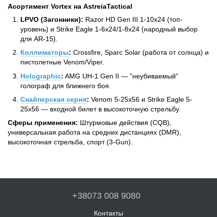
Асортимент Vortex на AstreiaTactical
LPVO (Загонники):
Razor HD Gen III 1-10x24 (топ-
уровень) и Strike Eagle 1-6x24/1-8x24 (народный выбор
для AR-15).
Коллиматоры
:
Crossfire, Sparc Solar (работа от солнца) и
пистолетные Venom/Viper.
Holographic
:
AMG UH-1 Gen II — "неубиваемый"
голограф для ближнего боя.
Снайперская серия
:
Venom 5-25x56 и Strike Eagle 5-
25x56 — входной билет в высокоточную стрельбу.
Сферы применения:
Штурмовые действия (CQB),
универсальная работа на средних дистанциях (DMR),
высокоточная стрельба, спорт (3-Gun).
+38073 008 9080
Контакты