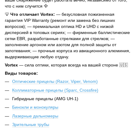
ваше снаряжение будет работать вечно, независимо от того,
что с ним случится 🦅
💡
Что отличает Vortex:
— безусловная пожизненная
гарантия VIP Warranty (ремонт или замена без лишних
вопросов); — премиальная оптика HD и UHD с низкой
дисперсией в топовых сериях; — фирменные баллистические
сетки EBR, разработанные стрелками для стрелков; —
заполнение аргоном или азотом для полной защиты от
запотевания; — прочные корпуса из авиационного алюминия,
выдерживающие любую отдачу.
Vortex
— сила оптики, которая всегда на вашей стороне 🇺🇸
Виды товаров:
Оптические прицелы (Razor, Viper, Venom)
Коллиматорные прицелы (Sparc, Crossfire)
Гибридные прицелы (AMG UH-1)
Бинокли и монокуляры
Лазерные дальномеры
Зрительные трубы