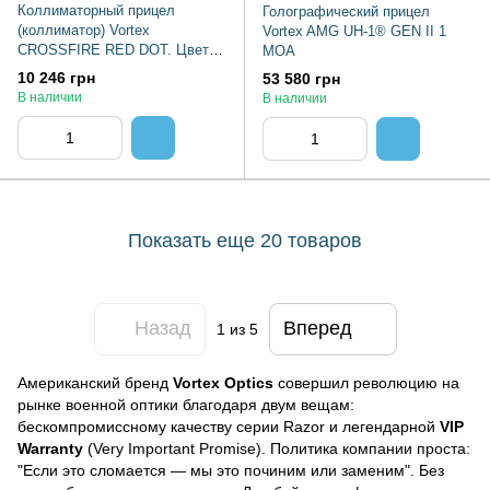
Коллиматорный прицел
Голографический прицел
(коллиматор) Vortex
Vortex AMG UH-1® GEN II 1
CROSSFIRE RED DOT. Цвет:
MOA
Черный, CF-RD2
10 246 грн
53 580 грн
В наличии
В наличии
Показать еще 20 товаров
Назад
Вперед
1
из 5
Американский бренд
Vortex Optics
совершил революцию на
рынке военной оптики благодаря двум вещам:
бескомпромиссному качеству серии Razor и легендарной
VIP
Warranty
(Very Important Promise). Политика компании проста:
"Если это сломается — мы это починим или заменим". Без