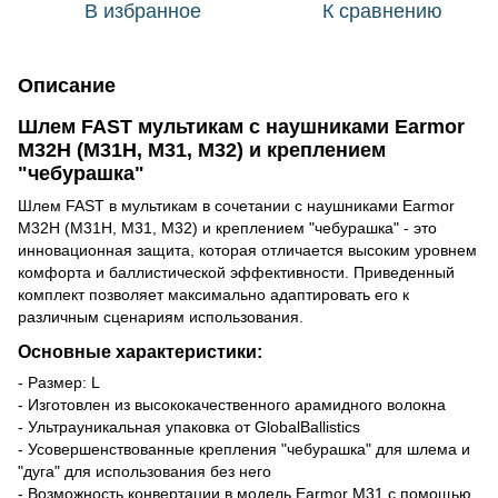
В избранное
К сравнению
Описание
Шлем FAST мультикам с наушниками Earmor
M32H (М31Н, М31, М32) и креплением
"чебурашка"
Шлем FAST в мультикам в сочетании с наушниками Earmor
M32H (М31Н, М31, М32) и креплением "чебурашка" - это
инновационная защита, которая отличается высоким уровнем
комфорта и баллистической эффективности. Приведенный
комплект позволяет максимально адаптировать его к
различным сценариям использования.
Основные характеристики:
- Размер: L
- Изготовлен из высококачественного арамидного волокна
- Ультрауникальная упаковка от GlobalBallistics
- Усовершенствованные крепления "чебурашка" для шлема и
"дуга" для использования без него
- Возможность конвертации в модель Earmor М31 с помощью