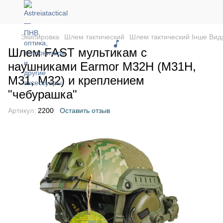
Экипировка
Шлем тактический
Шлем тактический Інше Вид
Шлем FAST мультикам с
наушниками Earmor M32H (М31Н,
М31, М32) и креплением
"чебурашка"
Артикул:
2200
Оставить отзыв