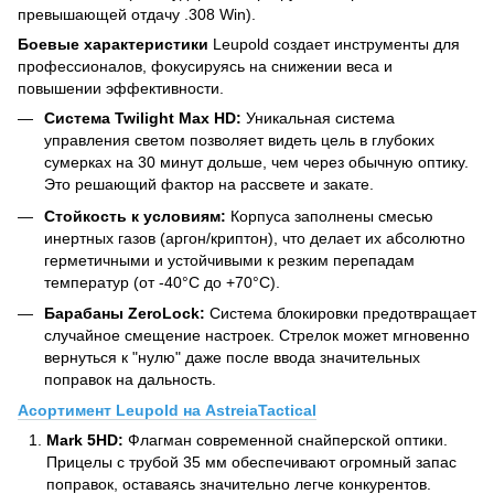
превышающей отдачу .308 Win).
Боевые характеристики
Leupold создает инструменты для
профессионалов, фокусируясь на снижении веса и
повышении эффективности.
Система Twilight Max HD:
Уникальная система
управления светом позволяет видеть цель в глубоких
сумерках на 30 минут дольше, чем через обычную оптику.
Это решающий фактор на рассвете и закате.
Стойкость к условиям:
Корпуса заполнены смесью
инертных газов (аргон/криптон), что делает их абсолютно
герметичными и устойчивыми к резким перепадам
температур (от -40°C до +70°C).
Барабаны ZeroLock:
Система блокировки предотвращает
случайное смещение настроек. Стрелок может мгновенно
вернуться к "нулю" даже после ввода значительных
поправок на дальность.
Асортимент Leupold на AstreiaTactical
Mark 5HD:
Флагман современной снайперской оптики.
Прицелы с трубой 35 мм обеспечивают огромный запас
поправок, оставаясь значительно легче конкурентов.