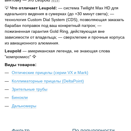
винтовку — это Leupold 🇺🇸
💡
Что отличает Leupold:
— система Twilight Max HD для
идеального видения в сумерках (до +30 минут света); —
технология Custom Dial System (CDS), позволяющая заказать
барабан поправок под ваш конкретный патрон; —
пожизненная гарантия Gold Ring, действующая вне
зависимости от владельца; — сверхлегкие и прочные корпуса
из авиационного алюминия.
Leupold
— американская легенда, не знающая слова
"компромисс" 🦅
Виды товаров:
Оптические прицелы (серии VX и Mark)
Коллиматорные прицелы (DeltaPoint)
Зрительные трубы
Бинокли
Дальномеры
Фильтр
По популярности