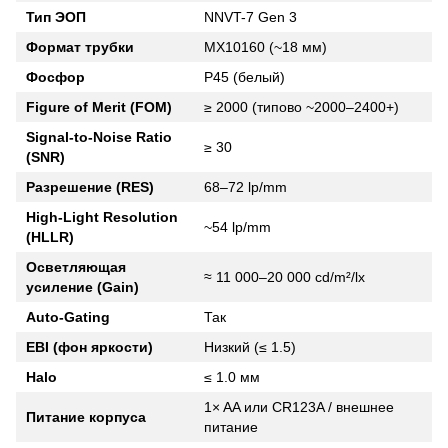
Тип ЭОП
NNVT-7 Gen 3
Формат трубки
MX10160 (~18 мм)
Фосфор
P45 (белый)
Figure of Merit (FOM)
≥ 2000 (типово ~2000–2400+)
Signal-to-Noise Ratio
≥ 30
(SNR)
Разрешение (RES)
68–72 lp/mm
High-Light Resolution
~54 lp/mm
(HLLR)
Осветляющая
≈ 11 000–20 000 cd/m²/lx
усиление (Gain)
Auto-Gating
Так
EBI (фон яркости)
Низкий (≤ 1.5)
Halo
≤ 1.0 мм
1× AA или CR123A / внешнее
Питание корпуса
питание