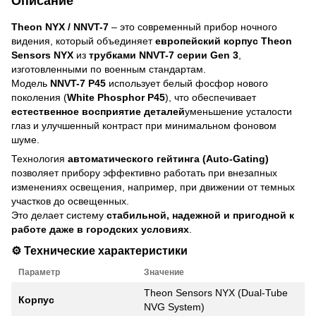
Описание
Theon NYX / NNVT-7
– это современный прибор ночного
видения, который объединяет
европейский корпус Theon
Sensors NYX
из
трубками NNVT-7 серии Gen 3
,
изготовленными по военным стандартам.
Модель
NNVT-7 P45
использует белый фосфор нового
поколения (
White Phosphor P45
), что обеспечивает
естественное восприятие деталей
уменьшение усталости
глаз и улучшенный контраст при минимальном фоновом
шуме.
Технология
автоматического гейтинга (Auto-Gating)
позволяет прибору эффективно работать при внезапных
изменениях освещения, например, при движении от темных
участков до освещенных.
Это делает систему
стабильной, надежной и пригодной к
работе даже в городских условиях
.
⚙️
Технические характеристики
Параметр
Значение
Theon Sensors NYX (Dual-Tube
Корпус
NVG System)