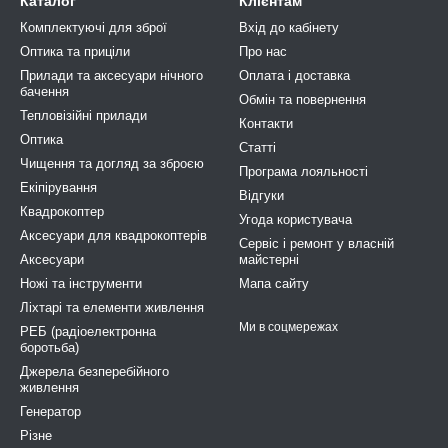
Каталог
Клієнтам
Комплектуючі для зброї
Вхід до кабінету
Оптика та приціли
Про нас
Прилади та аксесуари нічного
Оплата і доставка
бачення
Обмін та повернення
Тепловізійні прилади
Контакти
Оптика
Статті
Чищення та догляд за зброєю
Програма лояльності
Екіпірування
Відгуки
Квадрокоптер
Угода користувача
Аксесуари для квадрокоптерів
Сервіс і ремонт у власній
Аксесуари
майстерні
Ножі та інструменти
Мапа сайту
Ліхтарі та елементи живлення
Ми в соцмережах
РЕБ (радіоелектронна
боротьба)
Джерела безперебійного
живлення
Генератор
Різне