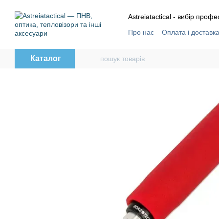
Перейти до основного контенту
Astreiatactical - вибір профе
Про нас
Оплата і доставк
Відгуки
Угода користува
Каталог