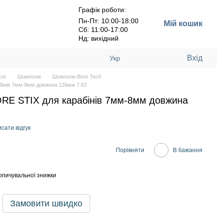
Графік роботи:
Пн-Пт: 10:00-18:00
Мій кошик
Сб: 11:00-17:00
Нд: вихідний
Вхід
Укр
оєю
Шомполи
Шомполи Bore Tech
бінів 7мм-8мм довжина 126мм 7.62
RE STIX для карабінів 7мм-8мм довжина
сати відгук
Порівняти
В бажання
опичувальної знижки
Замовити швидко