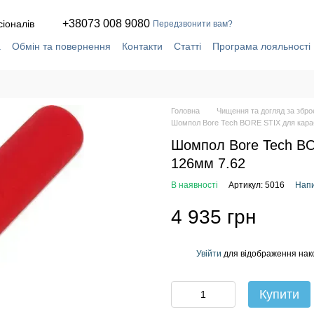
+38073 008 9080
сіоналів
Передзвонити вам?
а
Обмін та повернення
Контакти
Статті
Програма лояльності
ча
Сервіс і ремонт у власній майстерні
Головна
Чищення та догляд за збр
Шомпол Bore Tech BORE STIX для кара
Шомпол Bore Tech BO
126мм 7.62
В наявності
Артикул: 5016
Напи
4 935 грн
Увійти
для відображення нак
%
Купити