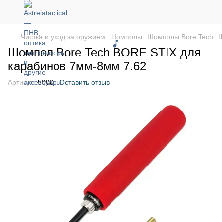
Чистка и уход за оружием
Шомполы
Шомполы Bore Tech
Ш
Шомпол Bore Tech BORE STIX для
карабинов 7мм-8мм 7.62
Артикул:
5000
Оставить отзыв