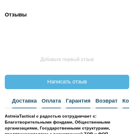
Отзывы
Добавьте первый отзыв
Написать отзыв
Доставка
Оплата
Гарантия
Возврат
Кон
AstreiaTactical с радостью сотрудничает
с:
Благотворительными фондами, Общественными
организациями, Государственными структурами,
предпринимателями с регистрацией ТОВ и ФОП.