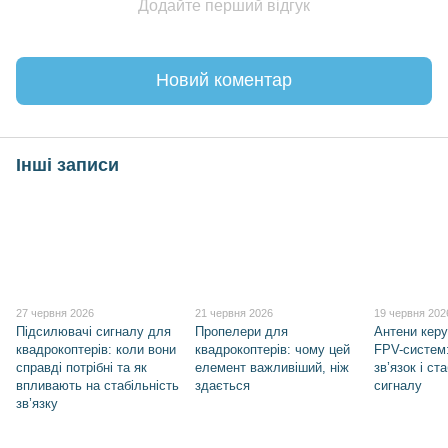
Додайте перший відгук
Новий коментар
Інші записи
27 червня 2026
21 червня 2026
19 червня 202
Підсилювачі сигналу для
Пропелери для
Антени кер
квадрокоптерів: коли вони
квадрокоптерів: чому цей
FPV-систем
справді потрібні та як
елемент важливіший, ніж
зв’язок і ст
впливають на стабільність
здається
сигналу
зв’язку