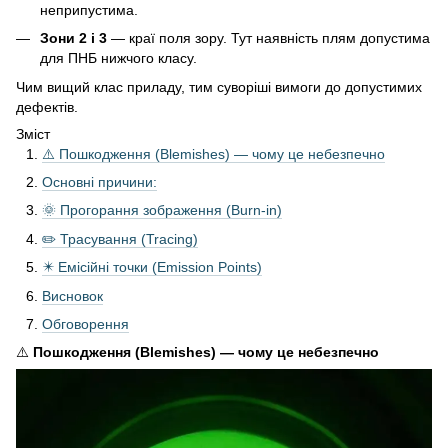
неприпустима.
Зони 2 і 3
— краї поля зору. Тут наявність плям допустима
для ПНБ нижчого класу.
Чим вищий клас приладу, тим суворіші вимоги до допустимих
дефектів.
Зміст
⚠️ Пошкодження (Blemishes) — чому це небезпечно
Основні причини:
🌞 Прогорання зображення (Burn-in)
✏️ Трасування (Tracing)
✴️ Емісійні точки (Emission Points)
Висновок
Обговорення
⚠️
Пошкодження (Blemishes) — чому це небезпечно