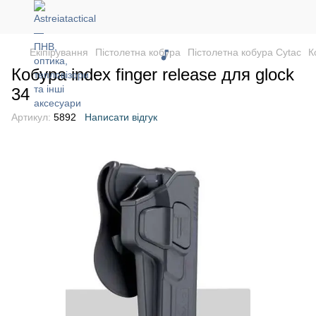
Екіпірування
Пістолетна кобура
Пістолетна кобура Cytac
К
Кобура index finger release для glock
34
Артикул:
5892
Написати відгук