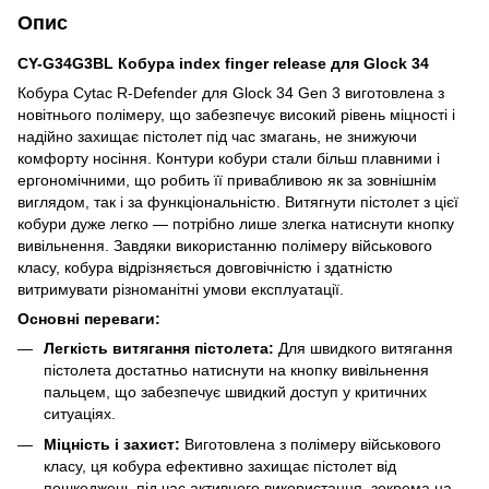
Опис
CY-G34G3BL Кобура index finger release для Glock 34
Кобура Cytac R-Defender для Glock 34 Gen 3 виготовлена з
новітнього полімеру, що забезпечує високий рівень міцності і
надійно захищає пістолет під час змагань, не знижуючи
комфорту носіння. Контури кобури стали більш плавними і
ергономічними, що робить її привабливою як за зовнішнім
виглядом, так і за функціональністю. Витягнути пістолет з цієї
кобури дуже легко — потрібно лише злегка натиснути кнопку
вивільнення. Завдяки використанню полімеру військового
класу, кобура відрізняється довговічністю і здатністю
витримувати різноманітні умови експлуатації.
Основні переваги:
Легкість витягання пістолета:
Для швидкого витягання
пістолета достатньо натиснути на кнопку вивільнення
пальцем, що забезпечує швидкий доступ у критичних
ситуаціях.
Міцність і захист:
Виготовлена з полімеру військового
класу, ця кобура ефективно захищає пістолет від
пошкоджень під час активного використання, зокрема на